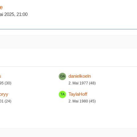
ge
ai 2025, 21:00
s
danielkoeln
95 (30)
2. Mai 1977 (48)
loryy
TaylaHoff
01 (24)
2. Mai 1980 (45)