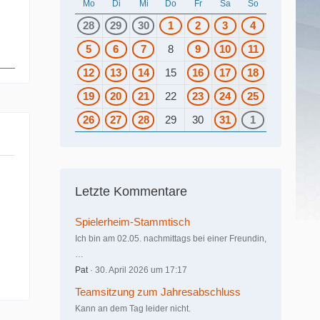
Mo
Di
Mi
Do
Fr
Sa
So
28
29
30
1
2
3
4
5
6
7
8
9
10
11
12
13
14
15
16
17
18
19
20
21
22
23
24
25
26
27
28
29
30
31
1
Letzte Kommentare
Spielerheim-Stammtisch
Ich bin am 02.05. nachmittags bei einer Freundin,
…
Pat
30. April 2026 um 17:17
Teamsitzung zum Jahresabschluss
Kann an dem Tag leider nicht.