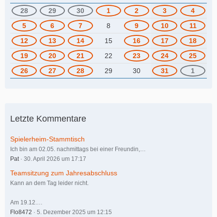
28
29
30
1
2
3
4
5
6
7
8
9
10
11
12
13
14
15
16
17
18
19
20
21
22
23
24
25
26
27
28
29
30
31
1
Letzte Kommentare
Spielerheim-Stammtisch
Ich bin am 02.05. nachmittags bei einer Freundin,…
Pat
30. April 2026 um 17:17
Teamsitzung zum Jahresabschluss
Kann an dem Tag leider nicht.
Am 19.12.…
Flo8472
5. Dezember 2025 um 12:15