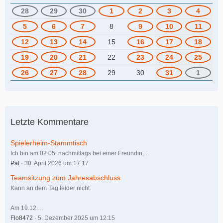
28
29
30
1
2
3
4
5
6
7
8
9
10
11
12
13
14
15
16
17
18
19
20
21
22
23
24
25
26
27
28
29
30
31
1
Letzte Kommentare
Spielerheim-Stammtisch
Ich bin am 02.05. nachmittags bei einer Freundin,…
Pat
30. April 2026 um 17:17
Teamsitzung zum Jahresabschluss
Kann an dem Tag leider nicht.
Am 19.12.…
Flo8472
5. Dezember 2025 um 12:15