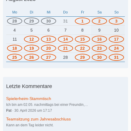
Mo
Di
Mi
Do
Fr
Sa
So
28
29
30
31
1
2
3
4
5
6
7
8
9
10
11
12
13
14
15
16
17
18
19
20
21
22
23
24
25
26
27
28
29
30
31
Letzte Kommentare
Spielerheim-Stammtisch
Ich bin am 02.05. nachmittags bei einer Freundin,…
Pat
30. April 2026 um 17:17
Teamsitzung zum Jahresabschluss
Kann an dem Tag leider nicht.