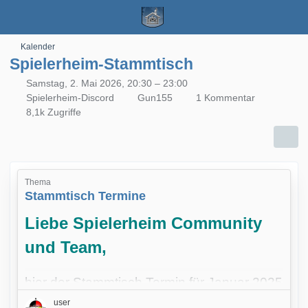
Kalender
Spielerheim-Stammtisch
Samstag, 2. Mai 2026, 20:30 – 23:00
Spielerheim-Discord
Gun155
1 Kommentar
8,1k Zugriffe
Thema
Stammtisch Termine
Liebe Spielerheim Community
und Team,
hier der Stammtisch Termin für Januar 2025
zu dem Ihr ALLE herzlich eingeladen seit!
user