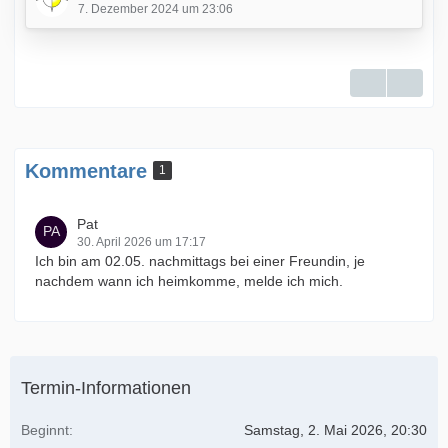
7. Dezember 2024 um 23:06
Zweck:
Allgemeiner Austausch, Fragen
stellen, Wünsche oder
Verbesserungsvorschläge, das Team
Kommentare
1
kennen lernen.
Pat
Wo:
Discord -Stammtisch
30. April 2026 um 17:17
Ich bin am 02.05. nachmittags bei einer Freundin, je
Wann:
04.01.2025 20.30 Uhr
nachdem wann ich heimkomme, melde ich mich.
Termin-Informationen
Euer Spielerheim Team
Beginnt
Samstag, 2. Mai 2026, 20:30