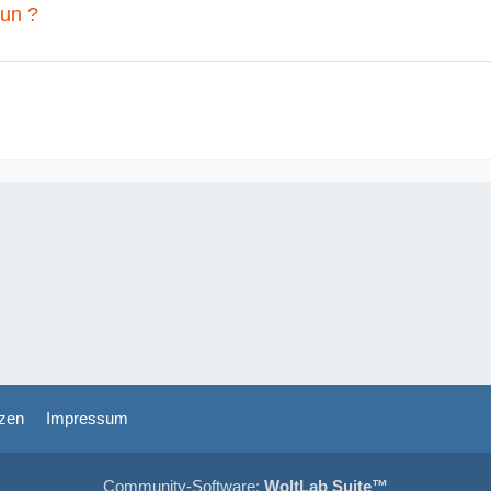
tun ?
zen
Impressum
Community-Software:
WoltLab Suite™