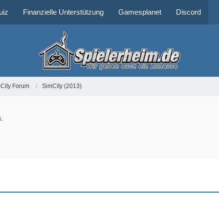
uiz
Finanzielle Unterstützung
Gamesplanet
Discord
City Forum
SimCity (2013)
.