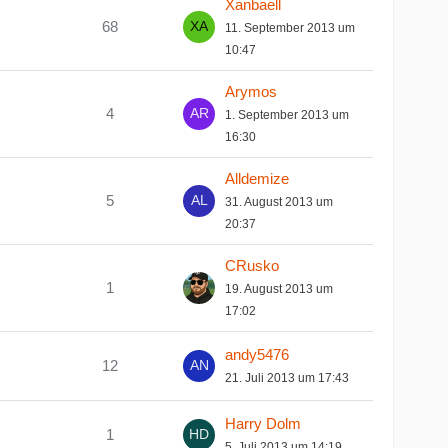
Xanbaell
68
11. September 2013 um
10:47
Arymos
4
1. September 2013 um
16:30
Alldemize
5
31. August 2013 um
20:37
CRusko
1
19. August 2013 um
17:02
andy5476
12
21. Juli 2013 um 17:43
Harry Dolm
1
5. Juli 2013 um 14:19