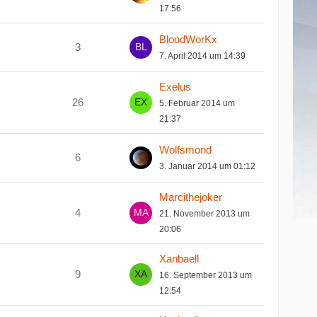
17:56
BloodWorKx
3
7. April 2014 um 14:39
Exelus
26
5. Februar 2014 um
21:37
Wolfsmond
6
3. Januar 2014 um 01:12
Marcithejoker
4
21. November 2013 um
20:06
Xanbaell
9
16. September 2013 um
12:54