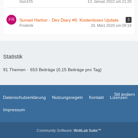
Gun155
13. Januar 2022 um 21:20
Sunset Harbor - Dev Diary #6: Kostenloses Update
3
Froderik
26. März 2020 um 09:18
Statistik
91 Themen
653 Beiträge (0,15 Beiträge pro Tag)
Stil ändern
Datenschutzerklärung
Nutzungsregeln
Kontakt
Lizenzen
Impressum
Community-Software:
WoltLab Suite™