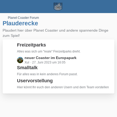
Planet Coaster Forum
Plauderecke
Plaudert hier über Planet Coaster und andere spannende Dinge
zum Spiel!
Freizeitparks
Alles was sich um "reale" Freizeitparks dreht.
L
neuer Coaster im Europapark
Xul
27. Juni 2023 um 16:05
e
Smalltalk
t
z
Für alles was in kein anderes Forum passt.
t
Uservorstellung
e
Hier könnt Ihr euch den anderen Usern und dem Team vorstellen
B
e
i
t
r
ä