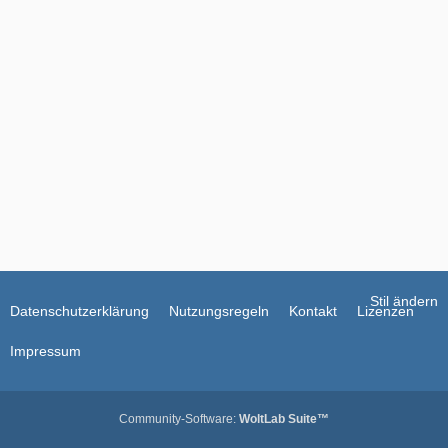
g
e
Stil ändern
Datenschutzerklärung
Nutzungsregeln
Kontakt
Lizenzen
Impressum
Community-Software:
WoltLab Suite™