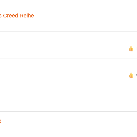
's Creed Reihe
d