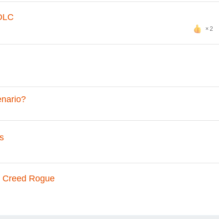
 DLC
2
enario?
s
's Creed Rogue