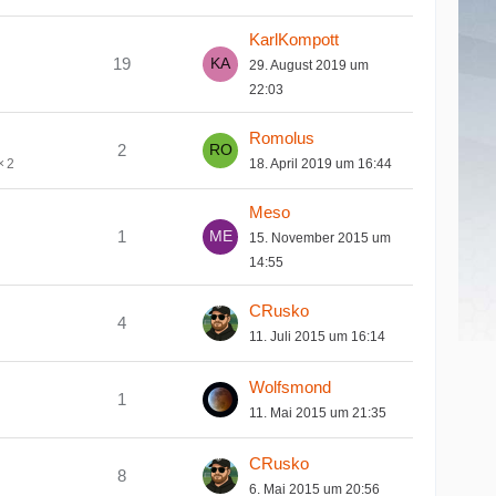
KarlKompott
19
29. August 2019 um
22:03
Romolus
2
18. April 2019 um 16:44
2
Meso
1
15. November 2015 um
14:55
CRusko
4
11. Juli 2015 um 16:14
Wolfsmond
1
11. Mai 2015 um 21:35
CRusko
8
6. Mai 2015 um 20:56