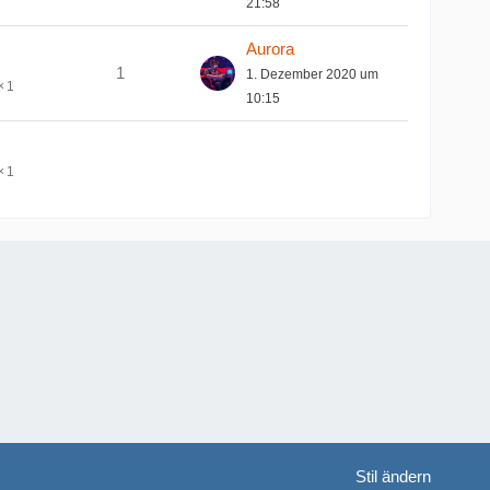
21:58
Aurora
1
1. Dezember 2020 um
1
10:15
1
Stil ändern