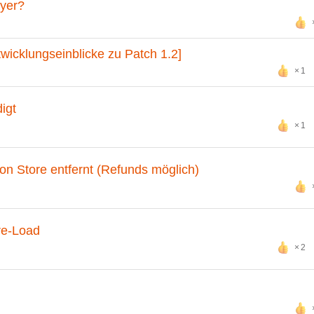
ayer?
twicklungseinblicke zu Patch 1.2]
1
igt
1
n Store entfernt (Refunds möglich)
re-Load
2