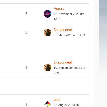
Aurora
5
21. November 2020 um
10:55
Dragondeal
5
31. März 2026 um 09:44
Dragondeal
1
10. September 2023 um
22:11
user
1
22. August 2023 um