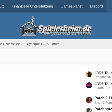
uiz
Finanzielle Unterstützung
Gamesplanet
Discord
nd Rollenspiele
Cyberpunk 2077 Forum
L
Cyberpunk
Dragondeal
e
t
Cyberpun
Aurora
22.
z
t
L
Patch 2.1
e
Eric
2. Feb
e
B
t
Patchnote
e