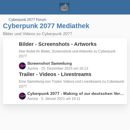
Cyberpunk 2077 Forum
Cyberpunk 2077 Mediathek
Bilder und Videos zu Cyberpunk 2077
Bilder - Screenshots - Artworks
Hier findet ihr Bilder, Screenshots und Artworks zu Cyberpunk
2077
L
Screenshot Sammlung
Aurora
25. Dezember 2025 um 16:13
e
Trailer - Videos - Livestreams
t
z
Eine Sammlung von Trailer, Videos und Livestreams zu Cyberpunk
t
2077
e
L
Cyberpunk 2077 - Making of zur deutschen Version
B
Aurora
5. Januar 2021 um 18:11
e
e
t
i
z
t
t
r
e
ä
B