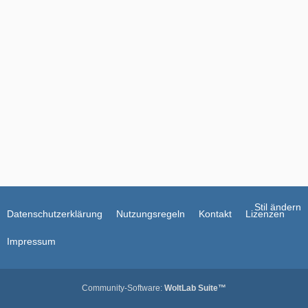
g
e
e
i
t
r
ä
g
e
Stil ändern
Datenschutzerklärung
Nutzungsregeln
Kontakt
Lizenzen
Impressum
Community-Software:
WoltLab Suite™