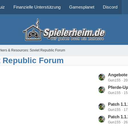
uiz
Finanzielle Unterstützung
Gamesplanet
Discord
kers & Resources: Soviet Republic Forum
t Republic Forum
L
Angebote
Gun155
20
e
t
Pferde-Up
Gun155
15
z
t
L
Patch 1.1.
e
Gun155
17
e
B
t
Patch 1.1.
e
Gun155
26
z
i