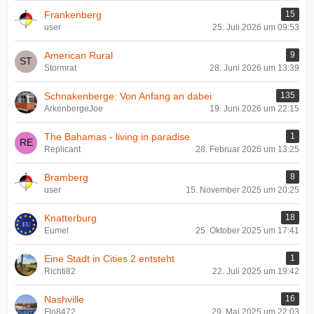
Frankenberg
15
user
25. Juli 2026 um 09:53
American Rural
9
Stormrat
28. Juni 2026 um 13:39
Schnakenberge: Von Anfang an dabei
135
ArkenbergeJoe
19. Juni 2026 um 22:15
The Bahamas - living in paradise
1
Replicant
28. Februar 2026 um 13:25
Bramberg
8
user
15. November 2025 um 20:25
Knatterburg
18
Eumel
25. Oktober 2025 um 17:41
Eine Stadt in Cities 2 entsteht
1
Richti82
22. Juli 2025 um 19:42
Nashville
16
Flo8472
29. Mai 2025 um 22:03