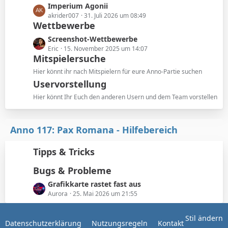
z
L
Imperium Agonii
ä
t
e
akrider007
31. Juli 2026 um 08:49
g
e
Wettbewerbe
t
e
B
z
L
Screenshot-Wettbewerbe
e
t
e
Eric
15. November 2025 um 14:07
i
e
Mitspielersuche
t
t
B
z
Hier könnt ihr nach Mitspielern für eure Anno-Partie suchen
r
e
t
Uservorstellung
ä
i
e
g
t
Hier könnt Ihr Euch den anderen Usern und dem Team vorstellen
B
e
r
e
ä
i
g
Anno 117: Pax Romana - Hilfebereich
t
e
r
Tipps & Tricks
ä
g
Bugs & Probleme
e
L
Grafikkarte rastet fast aus
e
Aurora
25. Mai 2026 um 21:55
t
z
Stil ändern
Datenschutzerklärung
Nutzungsregeln
Kontakt
t