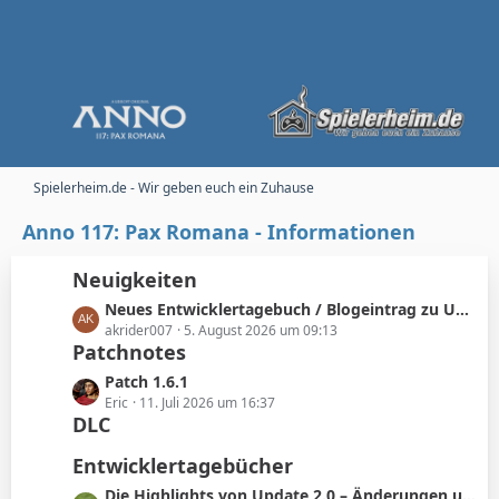
Spielerheim.de - Wir geben euch ein Zuhause
Anno 117: Pax Romana - Informationen
Neuigkeiten
L
Neues Entwicklertagebuch / Blogeintrag zu Update 2.0
e
akrider007
5. August 2026 um 09:13
Patchnotes
t
z
L
Patch 1.6.1
t
e
Eric
11. Juli 2026 um 16:37
e
DLC
t
B
z
Entwicklertagebücher
e
t
i
e
L
Die Highlights von Update 2.0 – Änderungen und Verbesserungen