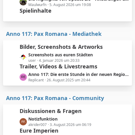
t
B
e
Maulwurfn
5. August 2026 um 19:08
r
Spielinhalte
e
t
ä
i
z
g
t
t
e
r
e
Anno 117: Pax Romana - Mediathek
ä
B
g
e
Bilder, Screenshots & Artworks
e
i
t
L
Screenshots aus euren Städten
r
e
user
4. Januar 2026 um 20:33
ä
Trailer, Videos & Livestreams
t
g
z
L
Anno 117: Die erste Stunde in der neuen Region Albion
e
t
e
Replicant
26. August 2025 um 20:44
e
t
B
z
e
Anno 117: Pax Romana - Community
t
i
e
t
Diskussionen & Fragen
B
r
e
L
Notizfunktion
ä
i
e
akrider007
3. August 2026 um 06:19
g
t
Eure Imperien
t
e
r