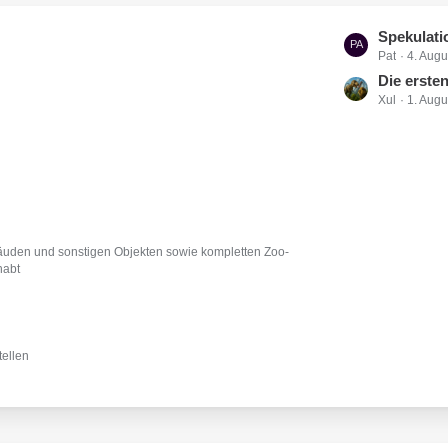
L
Spekulationen wel
Pat
4. Augu
e
t
Die erste
Xul
1. Augu
z
t
e
B
e
i
t
uden und sonstigen Objekten sowie kompletten Zoo-
r
habt
ä
g
e
ellen