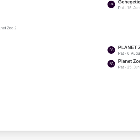
t
Gehegetie
Pat
15. Jun
z
t
e
anet Zoo 2
B
e
i
L
PLANET ZO
t
Pat
6. Augu
e
r
t
Planet Zo
ä
Pat
25. Jun
z
g
t
e
e
B
e
i
t
r
ä
g
e