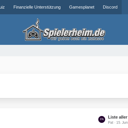
uiz
Finanzielle Unterstützung
Gamesplanet
Discord
L
Liste alle
Pat
15. Jun
e