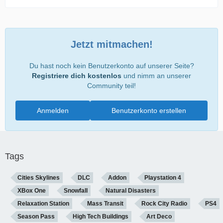
Jetzt mitmachen!
Du hast noch kein Benutzerkonto auf unserer Seite?
Registriere dich kostenlos
und nimm an unserer
Community teil!
Anmelden
Benutzerkonto erstellen
Tags
Cities Skylines
DLC
Addon
Playstation 4
XBox One
Snowfall
Natural Disasters
Relaxation Station
Mass Transit
Rock City Radio
PS4
Season Pass
High Tech Buildings
Art Deco