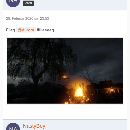
Profi
28. Februar 2020 um 23:53
Flieg
Aurora
fliiiieeeeg
NastyBoy