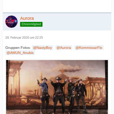
Aurora
Ehrenmitglied
29. Februar 2020 um 22:25
Gruppen Fotos:
NastyBoy
Aurora
KommissarFlo
AMUN_Anubis