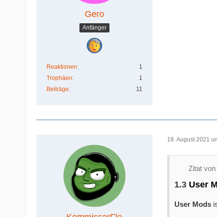
Gero
Anfänger
Reaktionen
1
Trophäen
1
Beiträge
11
18. August 2021 u
Zitat von
1.3
User 
User Mods
i
KommissarFlo