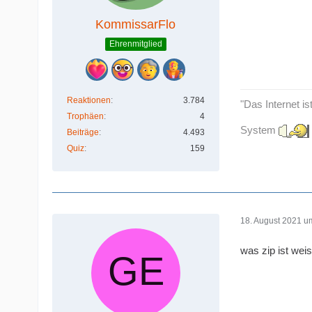
KommissarFlo
Ehrenmitglied
Reaktionen
3.784
"Das Internet is
Trophäen
4
System
Beiträge
4.493
Quiz
159
18. August 2021 u
was zip ist wei