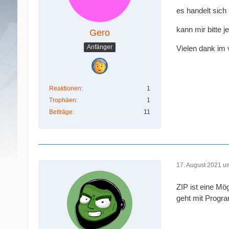
es handelt sich
kann mir bitte 
Gero
Anfänger
Vielen dank im 
Reaktionen
1
Trophäen
1
Beiträge
11
17. August 2021 u
ZIP ist eine Mö
geht mit Progra