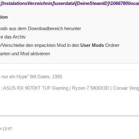
[InstalationsVerzeichnis]\userdata\[DeineSteamID]\1066780\loc
tion
ods aus dem Downloadbereich herunter
e das Archiv
e/Verschiebe den enpackten Mod in den
User Mods
Ordner
tarten und Mod aktivieren
t nur ein Hype" Bill Gates, 1993
: ASUS RX 9070XT TUF Gaming | Ryzen 7 5800X3D | Corsair Ven
m 13:47