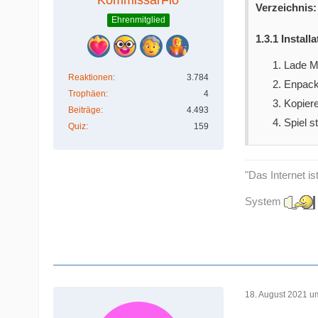
Verzeichnis:
Ehrenmitglied
1.3.1
Installa
Lade M
Reaktionen
3.784
Enpack
Trophäen
4
Kopier
Beiträge
4.493
Spiel s
Quiz
159
"Das Internet is
System
18. August 2021 u