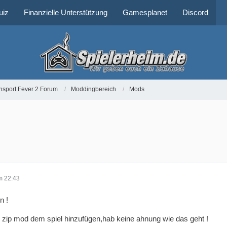
uiz
Finanzielle Unterstützung
Gamesplanet
Discord
nsport Fever 2 Forum
Moddingbereich
Mods
m 22:43
n !
 zip mod dem spiel hinzufügen,hab keine ahnung wie das geht !