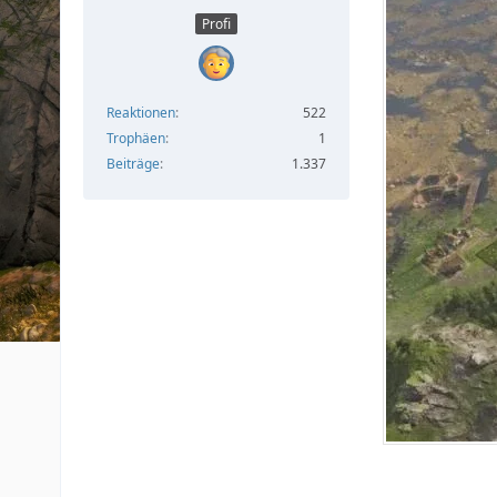
Profi
Reaktionen
522
Trophäen
1
Beiträge
1.337