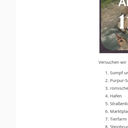
Versuchen wir m
Sumpf und
Purpur-S
römische
Hafen
Straßenb
Marktpla
Tierfarm
Steinbru