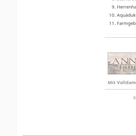
Herrenh
Aquädukt
Farmgebä
Mit Volldam
K