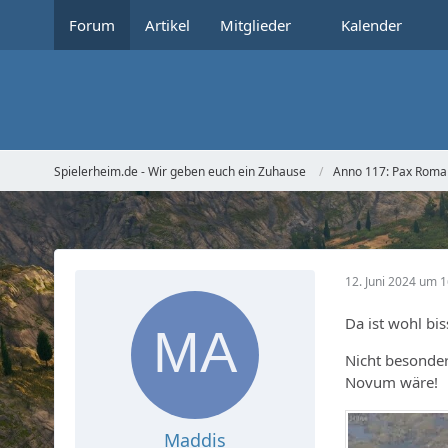
Forum
Artikel
Mitglieder
Kalender
Spielerheim.de - Wir geben euch ein Zuhause
Anno 117: Pax Rom
12. Juni 2024 um 1
Da ist wohl bi
Nicht besonder
Novum wäre!
Maddis