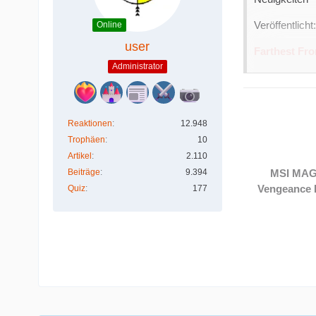
Veröffentlich
Online
user
Farthest Fro
Administrator
Nach einer äu
Farthest Fron
Städtebausimu
Reaktionen
12.948
Die Version 1
Trophäen
10
Artikel
2.110
Überarbeitet
Beiträge
9.394
MSI MAG
Denkmäler mi
Vengeance 
Quiz
177
Dutzende ne
Brücken
Neues Politi
Verbesserte 