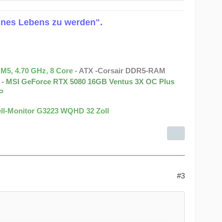
0.9.5 weiter!
ines Lebens zu werden".
n, darunter eine vielseitige Minikarte und ein
auf der Karte generieren, die Ihre Dorfbewohner
 Fehlerbehebungen und Optimierungsverbesserungen
Access verlässt!
5, 4.70 GHz, 8 Core -
ATX -Corsair DDR5-RAM
 -
MSI GeForce RTX 5080 16GB Ventus 3X OC Plus
P
ell-Monitor G3223 WQHD 32 Zoll
#3