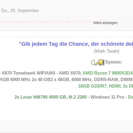
t: Do., 25. September
ntier verlässt den Early Access am 23. Oktober 2025!
Alles anzeigen
ßerst erfolgreichen Early-Access-Phase, die dank eurer Unterstützun
tier am 23. Oktober 2025 offiziell in Version 1.0. Das Spiel hat sich z
"Gib jedem Tag die Chance, der schönste de
lationen entwickelt und weit über seine anfänglichen Grundlagen hin
(Mark Twain)
.0 bringt zahlreiche Neuerungen:
System:
es Fortschrittssystem mit einem neuen Technologiebaum (142 Punkte
 X870 Tomahawk WIFIAM5 - AMD X870,
AMD Ryzen 7 9800X3DAM
t Siegbedingungen
RGB 6000 MHz 2x 48 GB2 x 48GB, 6000 MHz, DDR5-RAM, DIMM
16GB GDDR7, HDMI, 3x D
uer Gebäude
2x Lexar NM790 4000 GB, M.2 2280 -
Windows 11 Pro
- D
ksystem
Animationen