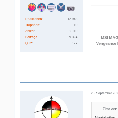
Unser Vorstoß
Sie können in
V0.9.5 führt 
Reaktionen
12.948
Ernteübersich
Trophäen
10
ausgraben kö
Artikel
2.110
ist dies ein w
Beiträge
9.394
MSI MAG
Vengeance 
Quiz
177
Die vollständ
25. September 20
Zitat vo
Neuigkeiten