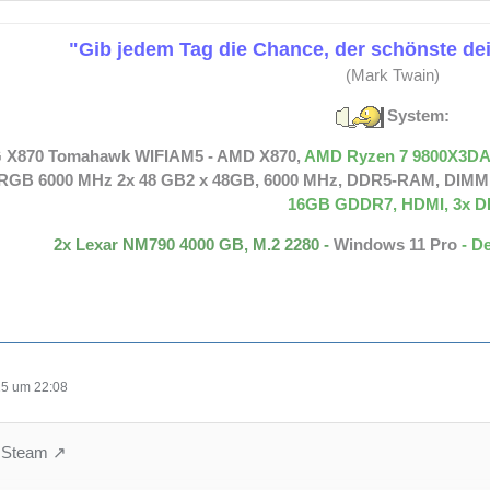
 in Richtung v1.0 geht heute mit der offiziellen Veröffentlichung von v
 unserer detaillierten Roadmap verfolgen, was noch kommt.
"Gib jedem Tag die Chance, der schönste de
eine Vielzahl stark nachgefragter Verbesserungen der Lebensqualität ei
(Mark Twain)
tsfenster. Darüber hinaus werden neue Städte auch Bergungsstätten 
System:
nnen, um wertvolle Ressourcen zu entdecken. Neben den neuesten
eiterer wichtiger Schritt in Richtung Farthest Frontier, das den Early 
 X870 Tomahawk WIFIAM5 - AMD X870,
AMD Ryzen 7 9800X3DAM
RGB 6000 MHz 2x 48 GB2 x 48GB, 6000 MHz, DDR5-RAM, DIMM
ige Liste der Änderungen finden Sie im Forum.
16GB GDDR7, HDMI, 3x D
2x Lexar NM790 4000 GB, M.2 2280 -
Windows 11 Pro
- D
25 um 22:08
n Steam