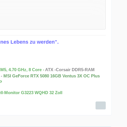
g in den letzten drei Jahren möglich wurde, erscheint
u einem echten Highlight im Genre der mittelalterlichen
ines Lebens zu werden".
ausgepflegt.
)
5, 4.70 GHz, 8 Core -
ATX -Corsair DDR5-RAM
 -
MSI GeForce RTX 5080 16GB Ventus 3X OC Plus
P
ell-Monitor G3223 WQHD 32 Zoll