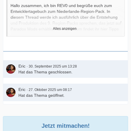
Hallo zusammen, ich bin REV0 und begrüße euch zum
Entwicklertagebuch zum Niederlande-Region-Pack. In
diesem Thread werde ich ausführlich über die Entstehung
und Produktion des 9. Region-Packs sprechen, das jetzt auf
Paradox Mods erhältlich ist. Außerdem findet ihr hier Tipps
Alles anzeigen
und zusätzliche Informationen zu den Assets unseres
Packs.
Vorstellung des Teams
Wenn ihr Cities: Skylines (1) spielt oder die Region Packs
Eric
für Cities: Skylines II mögt, kennt ihr sie bereits. Feindbold
30. September 2025 um 13:28
Hat das Thema geschlossen.
ist einer der Schöpfer des Region Packs Deutschland und
hat später mit seinen hochdichten Gebäuden zum Region
Pack China beigetragen. Er ist auch der Name hinter den
Eric
Creator Packs „Skyscrapers“ und „Urban Promenades“ für
27. Oktober 2025 um 08:17
Hat das Thema geöffnet.
die Cities-Reihe.
Gèze und Gruny waren Mitentwickler des Region Packs
France und schlossen sich später dem US-Team an, um
zusätzliche Assets für beide US-Region Packs zu liefern.
Gèze ist auch der Entwickler des Creator Packs „Seaside
Jetzt mitmachen!
Resorts” für Cities: Skylines, und Gruny ist der Entwickler,