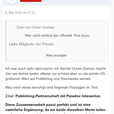
6. Mai 2026 um 21:31
Zitat von Urban Games
Hier noch einmal der offizielle Text dazu:
Liebe Mitglieder der Presse,
Alles anzeigen
Wir wissen, dass diese Ankündigung überraschend kommt -
es ist eine gute Überraschung, und wir könnten uns nicht
Ich war auch sehr überrascht, ich dachte Urban Games macht
mehr darüber freuen. Wir sind stolz darauf zu verkünden,
das wie bisher weiter alleine, es scheint aber so als würde UG
dass wir eine Publishing-Partnerschaft mit Paradox
größeren Wert auf Publishing und Reichweite setzten.
Interactive eingegangen sind, einem führenden Publisher
im Bereich Management- und Strategiespiele! Diese
Was mich etwas beruhigt sind folgende Passagen im Text.
Zusammenarbeit passt perfekt und ist eine natürliche
Zitat:
Publishing-Partnerschaft mit Paradox Interactive.
Ergänzung, da wir beide dieselben Werte teilen und uns
einem spielerzentrierten Ansatz verschrieben haben. Wir
Diese Zusammenarbeit passt perfekt und ist eine
fühlen uns geehrt, unsere Kräfte mit einem so
natürliche Ergänzung, da wir beide dieselben Werte teilen
angesehenen Publisher zu vereinen.