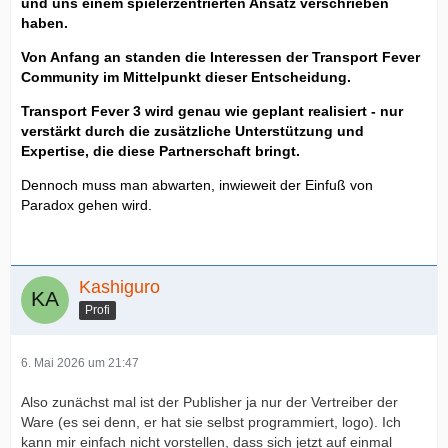
und uns einem spielerzentrierten Ansatz verschrieben
haben.
Von Anfang an standen die Interessen der Transport Fever
Community im Mittelpunkt dieser Entscheidung. Transport
Von Anfang an standen die Interessen der Transport Fever
Fever 3 wird genau wie geplant realisiert - nur verstärkt
Community im Mittelpunkt dieser Entscheidung.
durch die zusätzliche Unterstützung und Expertise, die
diese Partnerschaft bringt. Die Zusammenarbeit ermöglicht
Transport Fever 3 wird genau wie geplant realisiert - nur
es uns, die bestehenden Pläne noch weiter zu verfeinern.
verstärkt durch die zusätzliche Unterstützung und
Gemeinsam werden wir den eingeschlagenen Weg für
Expertise, die diese Partnerschaft bringt.
Transport Fever 3 weiterverfolgen und den grösstmöglichen
Dennoch muss man abwarten, inwieweit der Einfuß von
Mehrwert für Spieler und Modder bieten, sowohl
Paradox gehen wird.
Neueinsteiger als auch Veteranen.
Wir stehen weiterhin uneingeschränkt zu allen Versprechen,
die wir der Community gegeben haben, und der Kurs von
Transport Fever 3 bleibt unverändert. Wir und Paradox
Kashiguro
haben uns auf eine gemeinsame Vision für das Publishing
Profi
verständigt, die unsere jeweiligen Stärken vereint. Die
Rechte am geistigen Eigentum verbleiben weiterhin
vollständig bei uns, und sie setzen volles Vertrauen in
6. Mai 2026 um 21:47
unsere kreative Ausrichtung. In dieser Partnerschaft geht es
darum, Transport Fever 3 zu stärken – nicht zu verändern.
Also zunächst mal ist der Publisher ja nur der Vertreiber der
Ware (es sei denn, er hat sie selbst programmiert, logo). Ich
Transport Fever 3 ist damit auf einem noch stärkeren Weg,
kann mir einfach nicht vorstellen, dass sich jetzt auf einmal