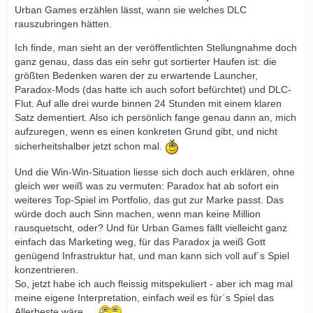
sein volles Potenzial zu erreichen, wenn es später in
Urban Games erzählen lässt, wann sie welches DLC
diesem Jahr erscheint.
rauszubringen hätten.
Ich finde, man sieht an der veröffentlichten Stellungnahme doch
ganz genau, dass das ein sehr gut sortierter Haufen ist: die
größten Bedenken waren der zu erwartende Launcher,
Paradox-Mods (das hatte ich auch sofort befürchtet) und DLC-
Flut. Auf alle drei wurde binnen 24 Stunden mit einem klaren
Satz dementiert. Also ich persönlich fange genau dann an, mich
aufzuregen, wenn es einen konkreten Grund gibt, und nicht
sicherheitshalber jetzt schon mal.
Und die Win-Win-Situation liesse sich doch auch erklären, ohne
gleich wer weiß was zu vermuten: Paradox hat ab sofort ein
weiteres Top-Spiel im Portfolio, das gut zur Marke passt. Das
würde doch auch Sinn machen, wenn man keine Million
rausquetscht, oder? Und für Urban Games fällt vielleicht ganz
einfach das Marketing weg, für das Paradox ja weiß Gott
genügend Infrastruktur hat, und man kann sich voll auf´s Spiel
konzentrieren.
So, jetzt habe ich auch fleissig mitspekuliert - aber ich mag mal
meine eigene Interpretation, einfach weil es für´s Spiel das
Allerbeste wäre...