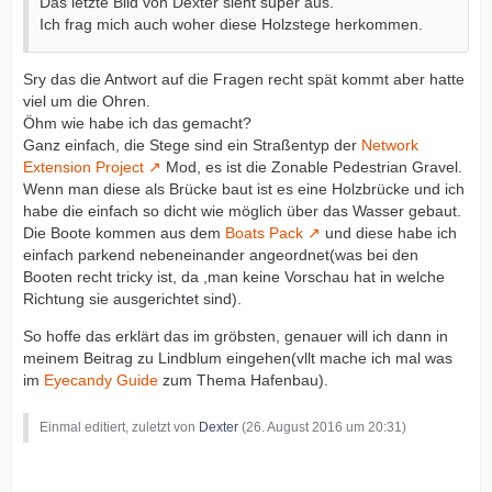
Das letzte Bild von Dexter sieht super aus.
Ich frag mich auch woher diese Holzstege herkommen.
Sry das die Antwort auf die Fragen recht spät kommt aber hatte
viel um die Ohren.
Öhm wie habe ich das gemacht?
Ganz einfach, die Stege sind ein Straßentyp der
Network
Extension Project
Mod, es ist die Zonable Pedestrian Gravel.
Wenn man diese als Brücke baut ist es eine Holzbrücke und ich
habe die einfach so dicht wie möglich über das Wasser gebaut.
Die Boote kommen aus dem
Boats Pack
und diese habe ich
einfach parkend nebeneinander angeordnet(was bei den
Booten recht tricky ist, da ,man keine Vorschau hat in welche
Richtung sie ausgerichtet sind).
So hoffe das erklärt das im gröbsten, genauer will ich dann in
meinem Beitrag zu Lindblum eingehen(vllt mache ich mal was
im
Eyecandy Guide
zum Thema Hafenbau).
Einmal editiert, zuletzt von
Dexter
(
26. August 2016 um 20:31
)