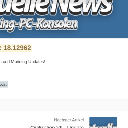
e 18.12962
es und Modding-Updates!
pdat
Nächster Artikel
Civilization VII - Update