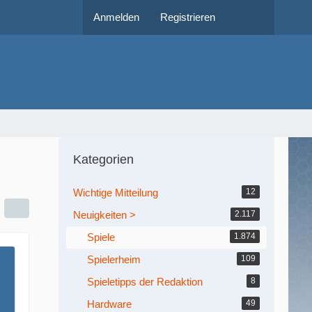
Anmelden
Registrieren
Kategorien
Wichtige Mitteilung
12
Neuigkeiten >
2.117
Spiele
1.874
Spielerheim
109
Spieletipps der Redaktion
8
Hardware
49