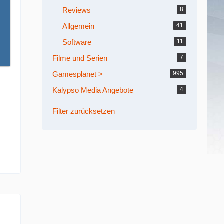
Reviews
8
Allgemein
41
Software
11
Filme und Serien
7
Gamesplanet >
995
Kalypso Media Angebote
4
Filter zurücksetzen