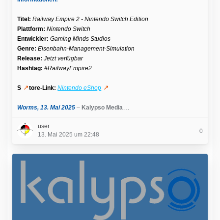
oder in 5 individuellen Kartenabschnitten.
Titel:
Railway Empire 2 - Nintendo Switch Edition
Der Schatz der Drachen:
Spieler:innen transportieren
20
Plattform:
Nintendo Switch
neue, regionale Produkte
wie traditionelle Medizin,
Entwickler:
Gaming Minds Studios
Feuerwerk, Bambus, Schießpulver und exquisite
Genre:
Eisenbahn-Management-Simulation
Seidenprodukte
.
Release:
Jetzt verfügbar
Pipa, Guzheng, und Suona: Über 15 Musikstücke und
Hashtag:
#RailwayEmpire2
Jingles inspiriert von traditioneller chinesischer Musik
versetzen in die passende Stimmung für die neue
S
tore-Link:
Nintendo eShop
Umgebung.
…
Worms, 13. Mai 2025
–
Kalypso Media
user
0
13. Mai 2025 um 22:48