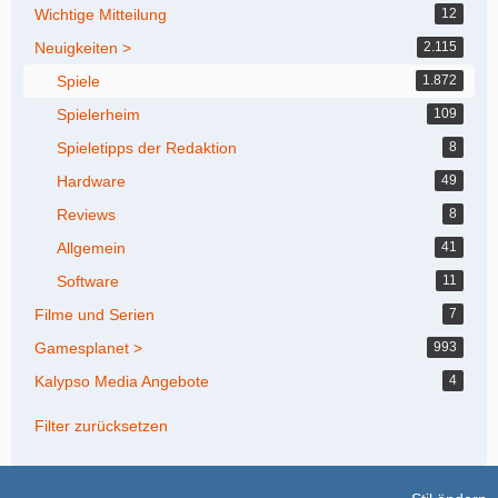
Wichtige Mitteilung
12
Neuigkeiten >
2.115
Spiele
1.872
Spielerheim
109
Spieletipps der Redaktion
8
Hardware
49
Reviews
8
Allgemein
41
Software
11
Filme und Serien
7
Gamesplanet >
993
Kalypso Media Angebote
4
Filter zurücksetzen