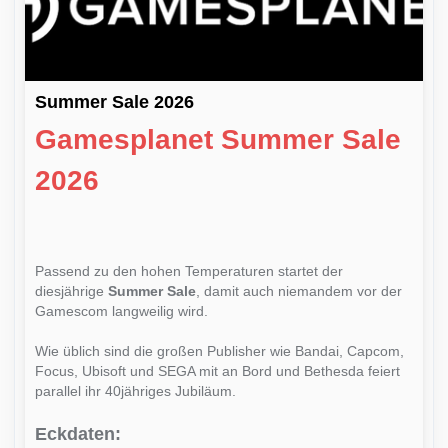
Summer Sale 2026
Gamesplanet Summer Sale
2026
Passend zu den hohen Temperaturen startet der
diesjährige
Summer Sale
, damit auch niemandem vor der
Gamescom langweilig wird.
Wie üblich sind die großen Publisher wie Bandai, Capcom,
Focus, Ubisoft und SEGA mit an Bord und Bethesda feiert
parallel ihr 40jähriges Jubiläum.
Eckdaten: