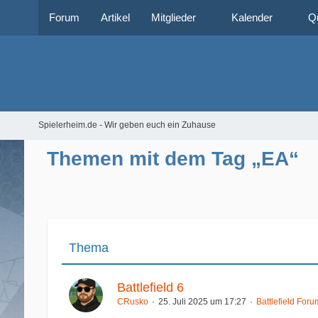
Forum
Artikel
Mitglieder
Kalender
Q
Spielerheim.de - Wir geben euch ein Zuhause
Themen mit dem Tag „EA“
Thema
Battlefield 6
CRusko
25. Juli 2025 um 17:27
Battlefield Foru