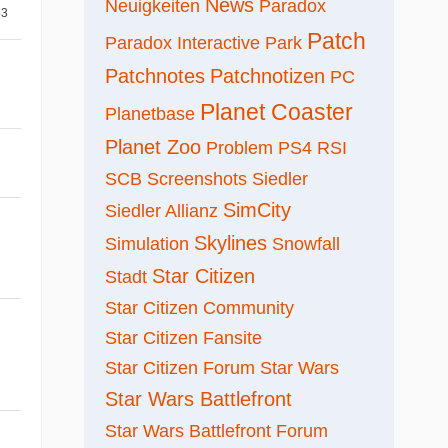
News
Neuigkeiten
Paradox
53
Patch
Paradox Interactive
Park
Patchnotes
Patchnotizen
PC
Planet Coaster
Planetbase
Planet Zoo
Problem
PS4
RSI
SCB
Screenshots
Siedler
SimCity
Siedler Allianz
Skylines
Simulation
Snowfall
Star Citizen
Stadt
Star Citizen Community
Star Citizen Fansite
Star Citizen Forum
Star Wars
Star Wars Battlefront
Star Wars Battlefront Forum