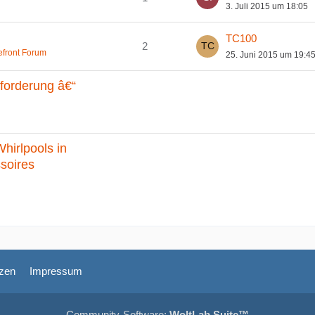
3. Juli 2015 um 18:05
TC100
2
efront Forum
25. Juni 2015 um 19:4
forderung â€“
hirlpools in
soires
zen
Impressum
Community-Software:
WoltLab Suite™