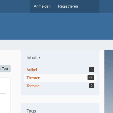
Anmelden
Registrieren
Inhalte
h Tags
Artikel
0
Themen
47
Termine
0
Tags