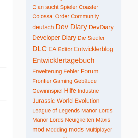
m
Clan sucht Spieler
Coaster
Colossal Order
Community
Dev Diary
deutsch
DevDiary
Developer Diary
Die Siedler
DLC
EA
Entwicklerblog
Editor
Entwicklertagebuch
Forum
Erweiterung
Fehler
Frontier
Gaming
Gebäude
Hilfe
Gewinnspiel
Industrie
Jurassic World Evolution
League of Legends
Manor Lords
Manor Lords Neuigkeiten
Maxis
mod
mods
Modding
Multiplayer