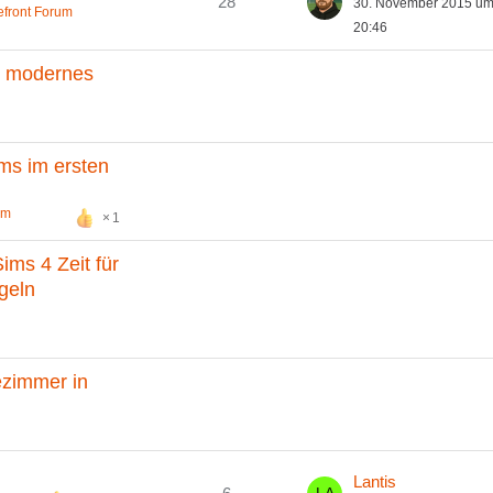
28
30. November 2015 u
efront Forum
20:46
les modernes
ims im ersten
um
1
ims 4 Zeit für
geln
ezimmer in
Lantis