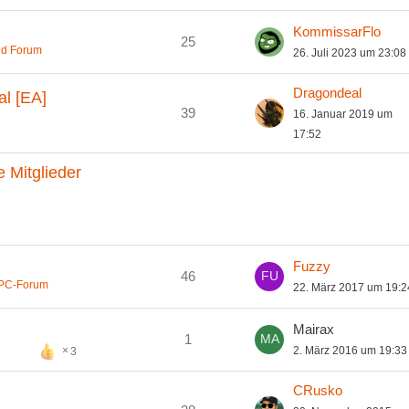
KommissarFlo
25
eld Forum
26. Juli 2023 um 23:08
Dragondeal
al [EA]
39
16. Januar 2019 um
17:52
 Mitglieder
Fuzzy
46
 PC-Forum
22. März 2017 um 19:2
Mairax
1
2. März 2016 um 19:33
3
CRusko