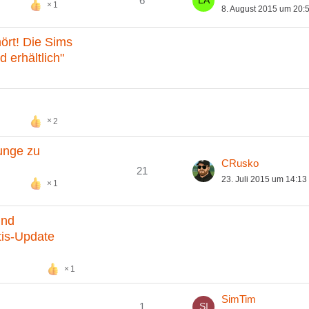
6
1
8. August 2015 um 20:
ört! Die Sims
 erhältlich"
2
unge zu
CRusko
21
23. Juli 2015 um 14:13
1
und
tis-Update
1
SimTim
1