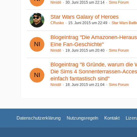
Ninidil
30. Juni 2015 um 22:14
Sims Forum
Star Wars Galaxy of Heroes
CRusko
15. Juni 2015 um 22:49
Star Wars Battl
Blogeintrag "Die Amazonen-Heraus
Eine Fan-Geschichte"
Ninidil
19. Juni 2015 um 20:40
Sims Forum
Blogeintrag "8 Gründe, warum die W
Die Sims 4 Sonnenterrassen-Acces
einfach fantastisch sind"
Ninidil
18. Juni 2015 um 21:04
Sims Forum
Datenschutzerklärung
Nutzungsregeln
Kontakt
Lizen