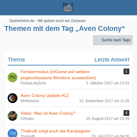
Spielerheim.de - Wir geben euch ein Zuhause
Themen mit dem Tag „Aven Colony“
Suche nach Tags
Thema
Letzte Antwort
Fenstermodus (InGame auf weitere
1
angeschlossene Monitore ausweichen)
PunkyLetsZock
5. Oktober 2017 um 13:20
Aven Colony Update #12
Wolfsmond
15. September 2017 um 11:26
Video: Was ist Aven Colony?
4
CRusko
10. August 2017 um 14:49
Thaliruth zeigt euch die Kampagnen
Thaliruth
20. Juli 2017 um 04:26