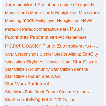
Jurassic World Evolution
League of Legends
mod
Manor Lords
Manor Lords Neuigkeiten
Maxis
mods
News
Modding
Multiplayer
Neuigkeiten
Patch
Paradox
Paradox Interactive
Park
Patchnotes
Patchnotizen
PC
Planetbase
Planet Coaster
Planet Zoo
Problem
PS4
RSI
SimCity
SCB
Screenshots
Siedler
Siedler Allianz
Skylines
Star Citizen
Simulation
Snowfall
Stadt
Star Citizen Community
Star Citizen Fansite
Star Citizen Forum
Star Wars
Star Wars Battlefront
Stellaris
Star Wars Battlefront Forum
Steam
Surviving Mars
Straßen
TF2
Trailer