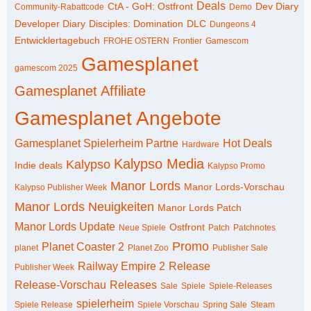
Deals
CtA - GoH: Ostfront
Dev Diary
Community-Rabattcode
Demo
Developer Diary
Disciples: Domination
DLC
Dungeons 4
Entwicklertagebuch
FROHE OSTERN
Frontier
Gamescom
Gamesplanet
gamescom 2025
Gamesplanet Affiliate
Gamesplanet Angebote
Gamesplanet Spielerheim Partne
Hot Deals
Hardware
Kalypso Media
Kalypso
Indie deals
Kalypso Promo
Manor Lords
Manor Lords-Vorschau
Kalypso Publisher Week
Manor Lords Neuigkeiten
Manor Lords Patch
Manor Lords Update
Ostfront
Neue Spiele
Patch
Patchnotes
Promo
Planet Coaster 2
planet
Planet Zoo
Publisher Sale
Railway Empire 2
Release
Publisher Week
Release-Vorschau
Releases
Sale
Spiele
Spiele-Releases
spielerheim
Spiele Release
Spiele Vorschau
Spring Sale
Steam