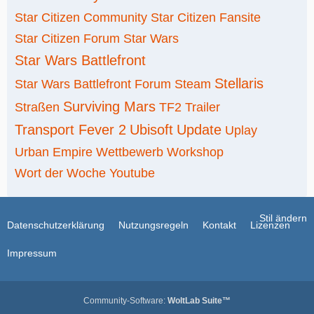
Star Citizen Community
Star Citizen Fansite
Star Citizen Forum
Star Wars
Star Wars Battlefront
Stellaris
Star Wars Battlefront Forum
Steam
Surviving Mars
Straßen
TF2
Trailer
Transport Fever 2
Ubisoft
Update
Uplay
Urban Empire
Wettbewerb
Workshop
Wort der Woche
Youtube
Stil ändern
Datenschutzerklärung
Nutzungsregeln
Kontakt
Lizenzen
Impressum
Community-Software:
WoltLab Suite™