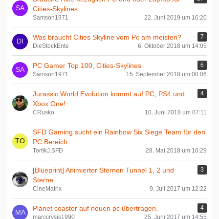
Cities-Skylines
Samson1971
22. Juni 2019 um 16:20
Was braucht Cities Skyline vom Pc am meisten?
7
DieStockEnte
6. Oktober 2018 um 14:05
PC Gamer Top 100, Cities-Skylines
6
Samson1971
15. September 2018 um 00:06
Jurassic World Evolution kommt auf PC, PS4 und
4
Xbox One!
CRusko
10. Juni 2018 um 07:11
SFD Gaming sucht ein Rainbow Six Siege Team für den
PC Bereich
TortikJ.SFD
28. Mai 2018 um 16:29
[Blueprint] Animierter Sternen Tunnel 1, 2 und
3
Sterne
CineMatrix
9. Juli 2017 um 12:22
Planet coaster auf neuen pc übertragen.
4
marccrysis1990
25. Juni 2017 um 14:55