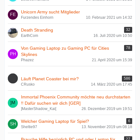
Unicorn Army sucht Mitglieder
Furzendes Einhorn
10. Februar 2021 um 14:32
Death Stranding
32
EarthCom
16. Juli 2020 um 10:50
Von Gaming Laptop zu Gaming PC für Cities
78
Skylines
Phazez
21. April 2020 um 15:39
Läuft Planet Coaster bei mir?
586
CRusko
14. März 2020 um 17:45
Immortal Phoenix Community möchte neu durchstarten
!! Dafür suchen wir dich [GER]
]MasterShadow_Kai[
26. Dezember 2019 um 19:51
Welcher Gaming Laptop für Spiel?
6
Sheltie97
13. November 2019 um 08:18
Brauche Hilfe bezüglich PC und oder Laptop für
27