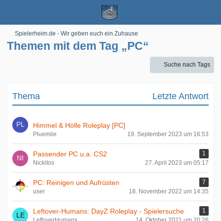
Spielerheim.de - Wir geben euch ein Zuhause
Themen mit dem Tag „PC“
Suche nach Tags
Thema
Letzte Antwort
Himmel & Hölle Roleplay [PC]
Pluemlie
19. September 2023 um 16:53
Passender PC u.a. CS2
1
Nickitos
27. April 2023 um 05:17
PC: Reinigen und Aufrüsten
7
user
18. November 2022 um 14:35
Leftover-Humans: DayZ Roleplay - Spielersuche
1
LeftoverHumans
14. Oktober 2021 um 20:26