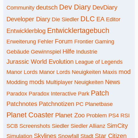
Dev Diary
deutsch
DevDiary
Community
DLC
Developer Diary
EA
Die Siedler
Editor
Entwicklertagebuch
Entwicklerblog
Forum
Erweiterung
Fehler
Frontier
Gaming
Hilfe
Gebäude
Gewinnspiel
Industrie
Jurassic World Evolution
League of Legends
mod
Manor Lords
Manor Lords Neuigkeiten
Maxis
mods
News
Modding
Multiplayer
Neuigkeiten
Patch
Paradox
Paradox Interactive
Park
Patchnotes
Patchnotizen
PC
Planetbase
Planet Coaster
Planet Zoo
Problem
PS4
RSI
SimCity
SCB
Screenshots
Siedler
Siedler Allianz
Skylines
Star Citizen
Simulation
Snowfall
Stadt