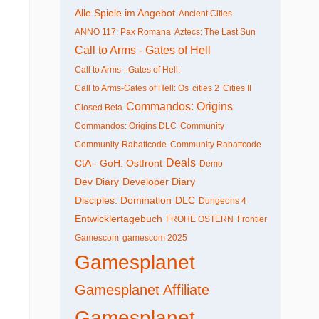
Alle Spiele im Angebot
Ancient Cities
ANNO 117: Pax Romana
Aztecs: The Last Sun
Call to Arms - Gates of Hell
Call to Arms - Gates of Hell:
Call to Arms-Gates of Hell: Os
cities 2
Cities II
Commandos: Origins
Closed Beta
Commandos: Origins DLC
Community
Community-Rabattcode
Community Rabattcode
Deals
CtA - GoH: Ostfront
Demo
Dev Diary
Developer Diary
Disciples: Domination
DLC
Dungeons 4
Entwicklertagebuch
FROHE OSTERN
Frontier
Gamescom
gamescom 2025
Gamesplanet
Gamesplanet Affiliate
Gamesplanet