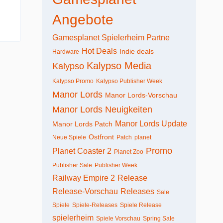
Angebote
Gamesplanet Spielerheim Partne
Hot Deals
Indie deals
Hardware
Kalypso Media
Kalypso
Kalypso Promo
Kalypso Publisher Week
Manor Lords
Manor Lords-Vorschau
Manor Lords Neuigkeiten
Manor Lords Update
Manor Lords Patch
Ostfront
Neue Spiele
Patch
planet
Promo
Planet Coaster 2
Planet Zoo
Publisher Sale
Publisher Week
Railway Empire 2
Release
Release-Vorschau
Releases
Sale
Spiele
Spiele-Releases
Spiele Release
spielerheim
Spiele Vorschau
Spring Sale