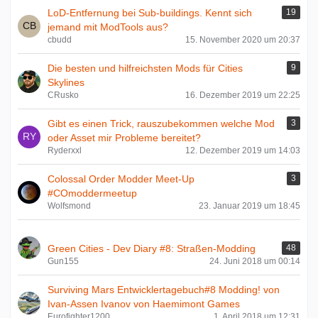
LoD-Entfernung bei Sub-buildings. Kennt sich
19
jemand mit ModTools aus?
cbudd
15. November 2020 um 20:37
Die besten und hilfreichsten Mods für Cities
9
Skylines
CRusko
16. Dezember 2019 um 22:25
Gibt es einen Trick, rauszubekommen welche Mod
3
oder Asset mir Probleme bereitet?
Ryderxxl
12. Dezember 2019 um 14:03
Colossal Order Modder Meet-Up
3
#COmoddermeetup
Wolfsmond
23. Januar 2019 um 18:45
Green Cities - Dev Diary #8: Straßen-Modding
48
Gun155
24. Juni 2018 um 00:14
Surviving Mars Entwicklertagebuch#8 Modding! von
Ivan-Assen Ivanov von Haemimont Games
Eurofighter1200
1. April 2018 um 12:31