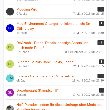
Modding Wiki
12
CRusko
7. März 2018 um 23:15
Mod Environment Changer funktioniert nicht für
1
Offline play
Tomscha
4. März 2018 um 19:59
DeCzaah - Props, Decals, sonstige Assets und
42
noch mehr Props!
DeCzaah
10. September 2017 um 23:21
Sugamo Shinkin Bank - Tokio, Japan
3
DeCzaah
22. Juni 2017 um 17:55
Eigenes Gebäude außer Mitte setzten
13
eMJay
18. April 2017 um 23:36
Dreadnought (Kampfschiff)
9
Sesam
11. April 2017 um 23:35
Helft Paradox, indem Ihr diese Umfrage über Mods und
Modding beantwortet!