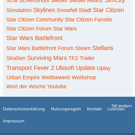
SCB
Screenshots
Siedler
Siedler Allianz
Skylines
Star Citizen
Simulation
Snowfall
Stadt
Star Citizen Community
Star Citizen Fansite
Star Citizen Forum
Star Wars
Star Wars Battlefront
Stellaris
Star Wars Battlefront Forum
Steam
Surviving Mars
Straßen
TF2
Trailer
Transport Fever 2
Ubisoft
Update
Uplay
Urban Empire
Wettbewerb
Workshop
Wort der Woche
Youtube
Stil ändern
Datenschutzerklärung
Nutzungsregeln
Kontakt
Lizenzen
Impressum