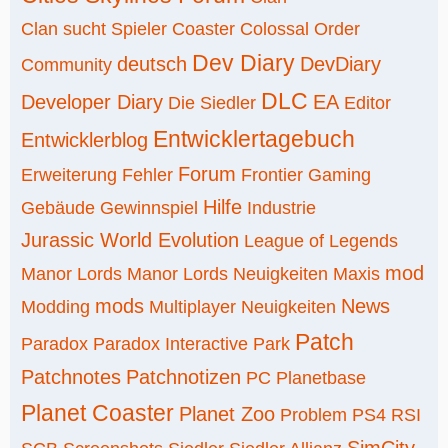
Clan sucht Spieler
Coaster
Colossal Order
Dev Diary
deutsch
DevDiary
Community
DLC
Developer Diary
EA
Die Siedler
Editor
Entwicklertagebuch
Entwicklerblog
Forum
Erweiterung
Fehler
Frontier
Gaming
Hilfe
Gebäude
Gewinnspiel
Industrie
Jurassic World Evolution
League of Legends
mod
Manor Lords
Manor Lords Neuigkeiten
Maxis
mods
News
Modding
Multiplayer
Neuigkeiten
Patch
Paradox
Paradox Interactive
Park
Patchnotes
Patchnotizen
PC
Planetbase
Planet Coaster
Planet Zoo
Problem
PS4
RSI
SimCity