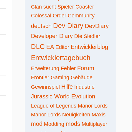
Clan sucht Spieler
Coaster
Colossal Order
Community
Dev Diary
deutsch
DevDiary
Developer Diary
Die Siedler
DLC
EA
Entwicklerblog
Editor
Entwicklertagebuch
Forum
Erweiterung
Fehler
Frontier
Gaming
Gebäude
Hilfe
Gewinnspiel
Industrie
Jurassic World Evolution
League of Legends
Manor Lords
Manor Lords Neuigkeiten
Maxis
mod
mods
Modding
Multiplayer