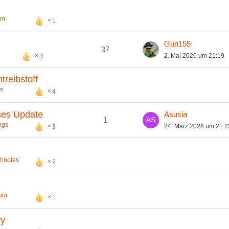
um
1
Gun155
37
2. Mai 2026 um 21:19
3
reibstoff
um
4
ses Update
Asusia
1
ogs
24. März 2026 um 21:2
3
chnotes
2
rum
1
ry