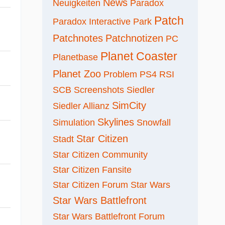
News
Neuigkeiten
Paradox
Patch
Paradox Interactive
Park
Patchnotes
Patchnotizen
PC
Planet Coaster
Planetbase
Planet Zoo
Problem
PS4
RSI
SCB
Screenshots
Siedler
SimCity
Siedler Allianz
Skylines
Simulation
Snowfall
Star Citizen
Stadt
Star Citizen Community
Star Citizen Fansite
Star Citizen Forum
Star Wars
Star Wars Battlefront
Star Wars Battlefront Forum