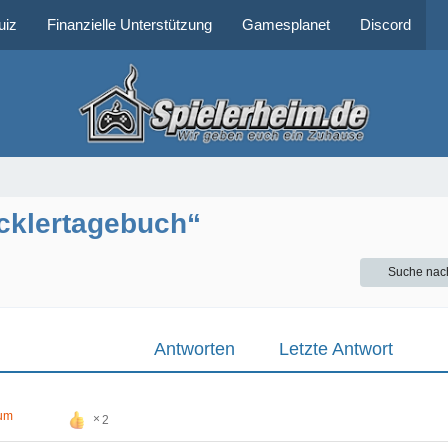
uiz
Finanzielle Unterstützung
Gamesplanet
Discord
cklertagebuch“
Suche nac
Antworten
Letzte Antwort
rum
2