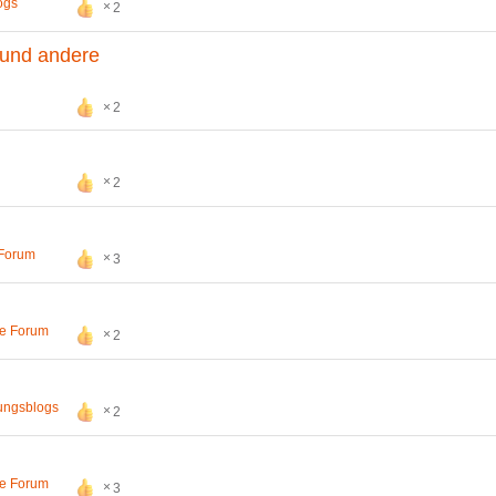
ogs
2
 und andere
2
2
 Forum
3
se Forum
2
ungsblogs
2
se Forum
3