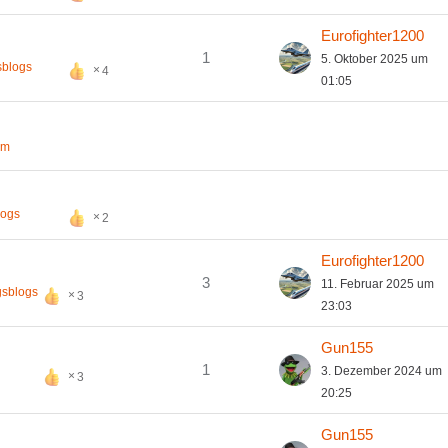
Eurofighter1200
1
5. Oktober 2025 um
sblogs
4
01:05
um
logs
2
Eurofighter1200
3
11. Februar 2025 um
gsblogs
3
23:03
Gun155
1
3. Dezember 2024 um
3
20:25
Gun155