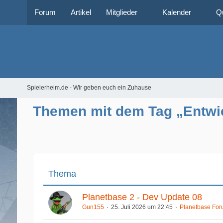
Forum
Artikel
Mitglieder
Kalender
Q
Spielerheim.de - Wir geben euch ein Zuhause
Themen mit dem Tag „Entwi
Thema
Planetbase 2 - Dev Update 08
Gun155
25. Juli 2026 um 22:45
Planetbase Fo