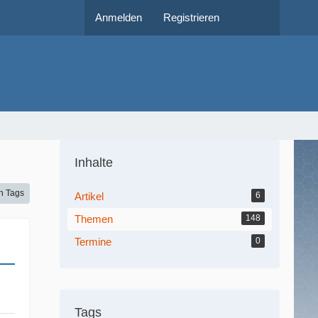
Anmelden
Registrieren
Inhalte
h Tags
Artikel
6
Themen
148
Termine
0
Tags