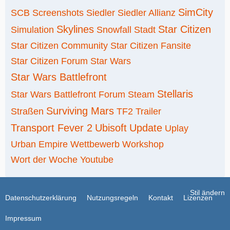
SimCity
SCB
Screenshots
Siedler
Siedler Allianz
Skylines
Star Citizen
Simulation
Snowfall
Stadt
Star Citizen Community
Star Citizen Fansite
Star Citizen Forum
Star Wars
Star Wars Battlefront
Stellaris
Star Wars Battlefront Forum
Steam
Surviving Mars
Straßen
TF2
Trailer
Transport Fever 2
Ubisoft
Update
Uplay
Urban Empire
Wettbewerb
Workshop
Wort der Woche
Youtube
Stil ändern
Datenschutzerklärung
Nutzungsregeln
Kontakt
Lizenzen
Impressum