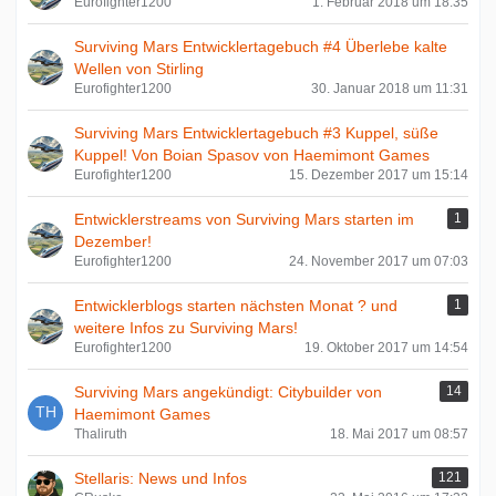
Eurofighter1200
1. Februar 2018 um 18:35
Surviving Mars Entwicklertagebuch #4 Überlebe kalte
Wellen von Stirling
Eurofighter1200
30. Januar 2018 um 11:31
Surviving Mars Entwicklertagebuch #3 Kuppel, süße
Kuppel! Von Boian Spasov von Haemimont Games
Eurofighter1200
15. Dezember 2017 um 15:14
Entwicklerstreams von Surviving Mars starten im
1
Dezember!
Eurofighter1200
24. November 2017 um 07:03
Entwicklerblogs starten nächsten Monat ? und
1
weitere Infos zu Surviving Mars!
Eurofighter1200
19. Oktober 2017 um 14:54
Surviving Mars angekündigt: Citybuilder von
14
Haemimont Games
Thaliruth
18. Mai 2017 um 08:57
Stellaris: News und Infos
121