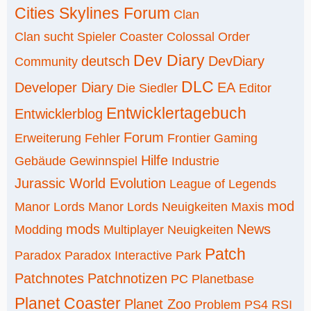
Cities Skylines Forum
Clan
Clan sucht Spieler
Coaster
Colossal Order
Dev Diary
deutsch
DevDiary
Community
DLC
Developer Diary
EA
Die Siedler
Editor
Entwicklertagebuch
Entwicklerblog
Forum
Erweiterung
Fehler
Frontier
Gaming
Hilfe
Gebäude
Gewinnspiel
Industrie
Jurassic World Evolution
League of Legends
mod
Manor Lords
Manor Lords Neuigkeiten
Maxis
mods
News
Modding
Multiplayer
Neuigkeiten
Patch
Paradox
Paradox Interactive
Park
Patchnotes
Patchnotizen
PC
Planetbase
Planet Coaster
Planet Zoo
Problem
PS4
RSI