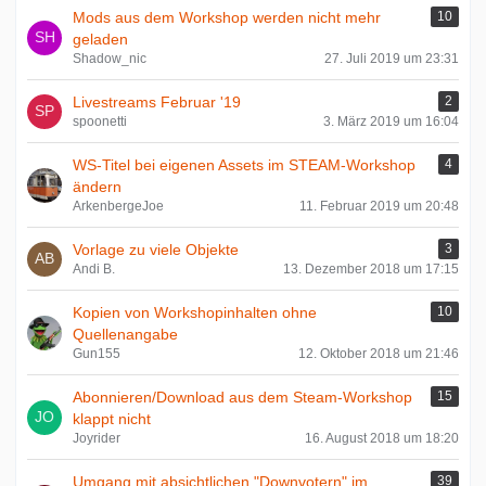
Mods aus dem Workshop werden nicht mehr
10
geladen
Shadow_nic
27. Juli 2019 um 23:31
Livestreams Februar '19
2
spoonetti
3. März 2019 um 16:04
WS-Titel bei eigenen Assets im STEAM-Workshop
4
ändern
ArkenbergeJoe
11. Februar 2019 um 20:48
Vorlage zu viele Objekte
3
Andi B.
13. Dezember 2018 um 17:15
Kopien von Workshopinhalten ohne
10
Quellenangabe
Gun155
12. Oktober 2018 um 21:46
Abonnieren/Download aus dem Steam-Workshop
15
klappt nicht
Joyrider
16. August 2018 um 18:20
Umgang mit absichtlichen "Downvotern" im
39