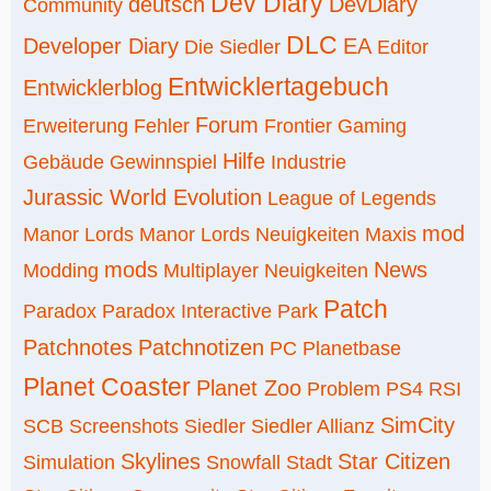
Dev Diary
deutsch
DevDiary
Community
DLC
Developer Diary
EA
Die Siedler
Editor
Entwicklertagebuch
Entwicklerblog
Forum
Erweiterung
Fehler
Frontier
Gaming
Hilfe
Gebäude
Gewinnspiel
Industrie
Jurassic World Evolution
League of Legends
mod
Manor Lords
Manor Lords Neuigkeiten
Maxis
mods
News
Modding
Multiplayer
Neuigkeiten
Patch
Paradox
Paradox Interactive
Park
Patchnotes
Patchnotizen
PC
Planetbase
Planet Coaster
Planet Zoo
Problem
PS4
RSI
SimCity
SCB
Screenshots
Siedler
Siedler Allianz
Skylines
Star Citizen
Simulation
Snowfall
Stadt