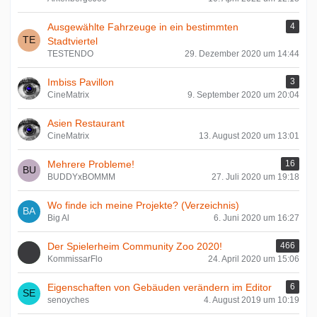
Ausgewählte Fahrzeuge in ein bestimmten
4
Stadtviertel
TESTENDO
29. Dezember 2020 um 14:44
Imbiss Pavillon
3
CineMatrix
9. September 2020 um 20:04
Asien Restaurant
CineMatrix
13. August 2020 um 13:01
Mehrere Probleme!
16
BUDDYxBOMMM
27. Juli 2020 um 19:18
Wo finde ich meine Projekte? (Verzeichnis)
Big Al
6. Juni 2020 um 16:27
Der Spielerheim Community Zoo 2020!
466
KommissarFlo
24. April 2020 um 15:06
Eigenschaften von Gebäuden verändern im Editor
6
senoyches
4. August 2019 um 10:19