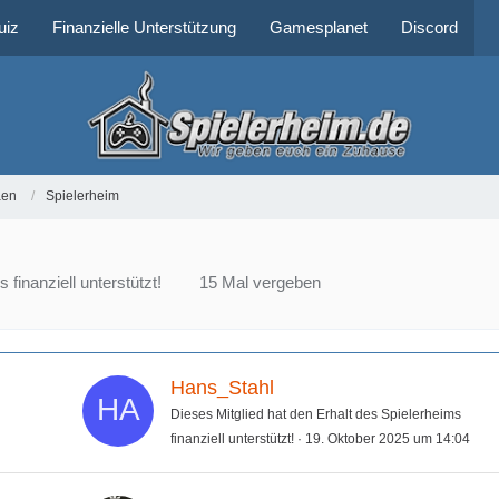
uiz
Finanzielle Unterstützung
Gamesplanet
Discord
äen
Spielerheim
finanziell unterstützt!
15 Mal vergeben
Hans_Stahl
Dieses Mitglied hat den Erhalt des Spielerheims
finanziell unterstützt!
19. Oktober 2025 um 14:04