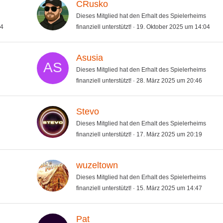
CRusko
Dieses Mitglied hat den Erhalt des Spielerheims
04
finanziell unterstützt!
19. Oktober 2025 um 14:04
Asusia
Dieses Mitglied hat den Erhalt des Spielerheims
finanziell unterstützt!
28. März 2025 um 20:46
Stevo
Dieses Mitglied hat den Erhalt des Spielerheims
finanziell unterstützt!
17. März 2025 um 20:19
wuzeltown
Dieses Mitglied hat den Erhalt des Spielerheims
finanziell unterstützt!
15. März 2025 um 14:47
Pat