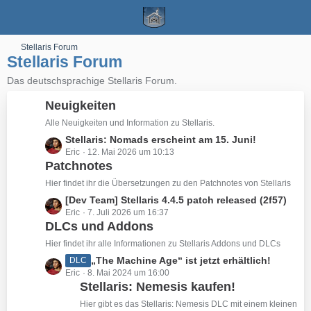
Stellaris Forum
Stellaris Forum
Das deutschsprachige Stellaris Forum.
Neuigkeiten
Alle Neuigkeiten und Information zu Stellaris.
L
Stellaris: Nomads erscheint am 15. Juni!
Eric
12. Mai 2026 um 10:13
e
Patchnotes
t
z
Hier findet ihr die Übersetzungen zu den Patchnotes von Stellaris
t
L
[Dev Team] Stellaris 4.4.5 patch released (2f57)
e
Eric
7. Juli 2026 um 16:37
e
B
DLCs und Addons
t
e
z
Hier findet ihr alle Informationen zu Stellaris Addons und DLCs
i
t
L
„The Machine Age“ ist jetzt erhältlich!
DLC
t
e
Eric
8. Mai 2024 um 16:00
e
r
B
Stellaris: Nemesis kaufen!
t
ä
e
z
Hier gibt es das Stellaris: Nemesis DLC mit einem kleinen
g