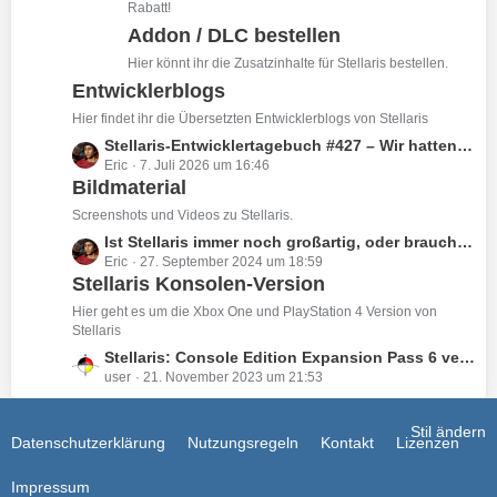
i
t
Rabatt!
e
t
e
Addon / DLC bestellen
r
B
Hier könnt ihr die Zusatzinhalte für Stellaris bestellen.
ä
e
g
Entwicklerblogs
i
e
t
Hier findet ihr die Übersetzten Entwicklerblogs von Stellaris
r
L
Stellaris-Entwicklertagebuch #427 – Wir hatten bereits eine, ja. Aber was ist mit der zweiten offenen Beta?
ä
Eric
7. Juli 2026 um 16:46
e
g
Bildmaterial
t
e
z
Screenshots und Videos zu Stellaris.
t
L
Ist Stellaris immer noch großartig, oder brauchen wir Stellaris 2?
e
Eric
27. September 2024 um 18:59
e
B
Stellaris Konsolen-Version
t
e
z
Hier geht es um die Xbox One und PlayStation 4 Version von
i
t
Stellaris
t
e
L
Stellaris: Console Edition Expansion Pass 6 veröffentlicht - Toxoids Species Pack
r
B
user
21. November 2023 um 21:53
e
ä
e
t
g
i
z
Stil ändern
e
t
Datenschutzerklärung
Nutzungsregeln
Kontakt
Lizenzen
t
r
e
ä
Impressum
B