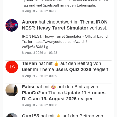
Spielerheim-Team wünscht dir einen besonders tollen
Tag und viel Spielspaß im neuen Lebensjahr.
8. August 2026 um 04:06
Aurora
hat eine Antwort im Thema
IRON
NEST: Heavy Turret Simulator
verfasst.
IRON NEST: Heavy Turret Simulator - Official Launch
Trailer https://www.youtube.com/watch?
v=Sjw8zBXM1lg
8. August 2026 um 03:23
TaiPan
hat mit
auf den Beitrag von
user
im Thema
users Quiz 2026
reagiert.
8. August 2026 um 00:39
Fabsi
hat mit
auf den Beitrag von
PlanCo2
im Thema
Update 11 + neues
DLC am 19. August 2026
reagiert.
8. August 2026 um 00:08
Gun155
hat mit
auf den Beitrag von