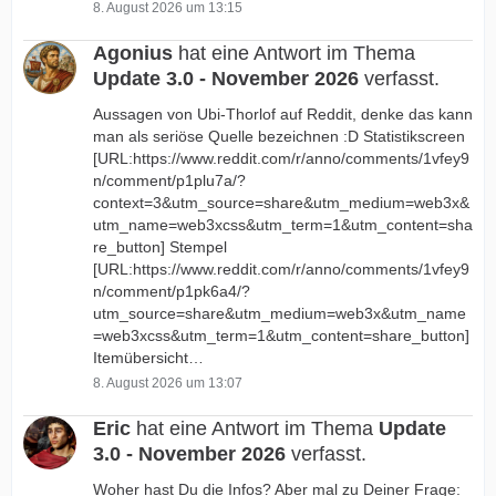
8. August 2026 um 13:15
Agonius
hat eine Antwort im Thema
Update 3.0 - November 2026
verfasst.
Aussagen von Ubi-Thorlof auf Reddit, denke das kann
man als seriöse Quelle bezeichnen :D Statistikscreen
[URL:https://www.reddit.com/r/anno/comments/1vfey9
n/comment/p1plu7a/?
context=3&utm_source=share&utm_medium=web3x&
utm_name=web3xcss&utm_term=1&utm_content=sha
re_button] Stempel
[URL:https://www.reddit.com/r/anno/comments/1vfey9
n/comment/p1pk6a4/?
utm_source=share&utm_medium=web3x&utm_name
=web3xcss&utm_term=1&utm_content=share_button]
Itemübersicht…
8. August 2026 um 13:07
Eric
hat eine Antwort im Thema
Update
3.0 - November 2026
verfasst.
Woher hast Du die Infos? Aber mal zu Deiner Frage: