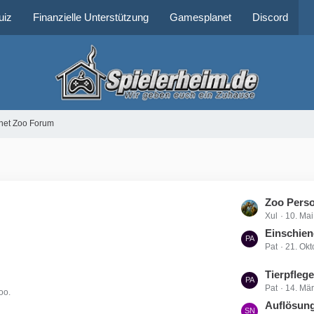
uiz
Finanzielle Unterstützung
Gamesplanet
Discord
net Zoo Forum
L
Zoo Perso
Xul
10. Ma
e
t
Einschien
Pat
21. Ok
z
t
L
Tierpfleg
e
Pat
14. Mä
e
oo.
B
t
Auflösung
e