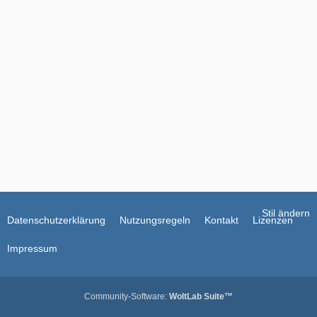
i
e
t
r
ä
g
e
Stil ändern
Datenschutzerklärung
Nutzungsregeln
Kontakt
Lizenzen
Impressum
Community-Software:
WoltLab Suite™