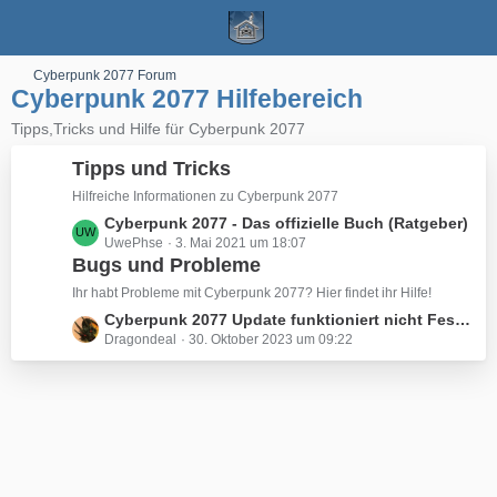
Cyberpunk 2077 Forum
Cyberpunk 2077 Hilfebereich
Tipps,Tricks und Hilfe für Cyberpunk 2077
Tipps und Tricks
Hilfreiche Informationen zu Cyberpunk 2077
L
Cyberpunk 2077 - Das offizielle Buch (Ratgeber)
UwePhse
3. Mai 2021 um 18:07
e
Bugs und Probleme
t
z
Ihr habt Probleme mit Cyberpunk 2077? Hier findet ihr Hilfe!
t
L
Cyberpunk 2077 Update funktioniert nicht Festplattenschreibfehler
e
Dragondeal
30. Oktober 2023 um 09:22
e
B
t
e
z
i
t
t
e
r
B
ä
e
g