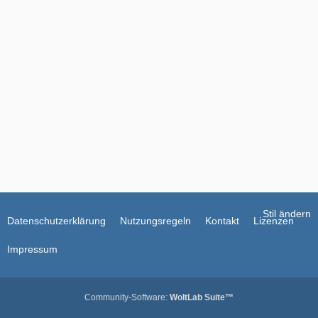
r
ä
g
e
Stil ändern
Datenschutzerklärung
Nutzungsregeln
Kontakt
Lizenzen
Impressum
Community-Software:
WoltLab Suite™