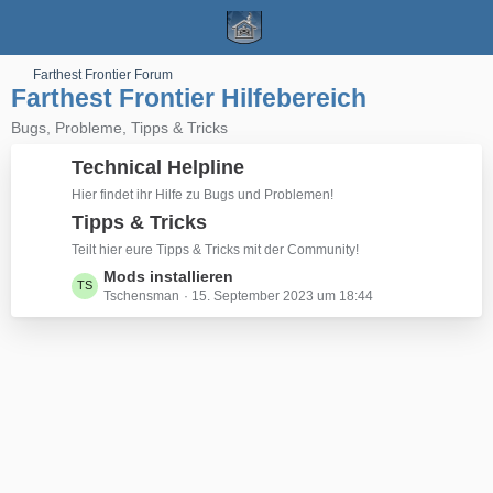
Farthest Frontier Forum
Farthest Frontier Hilfebereich
Bugs, Probleme, Tipps & Tricks
Technical Helpline
Hier findet ihr Hilfe zu Bugs und Problemen!
Tipps & Tricks
Teilt hier eure Tipps & Tricks mit der Community!
L
Mods installieren
Tschensman
15. September 2023 um 18:44
e
t
z
t
e
B
e
i
t