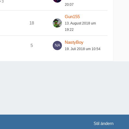
3
20:07
Gun155
18
13. August 2018 um
19:22
NastyBoy
5
19. Juli 2018 um 10:54
Stil ändern