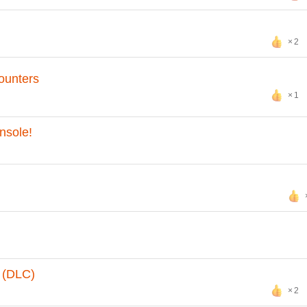
2
ounters
1
nsole!
d (DLC)
2