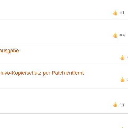
1
4
hausgabe
nuvo-Kopierschutz per Patch entfernt
3