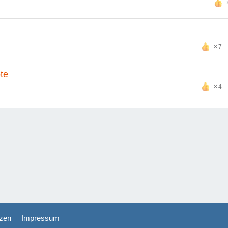
7
te
4
zen
Impressum