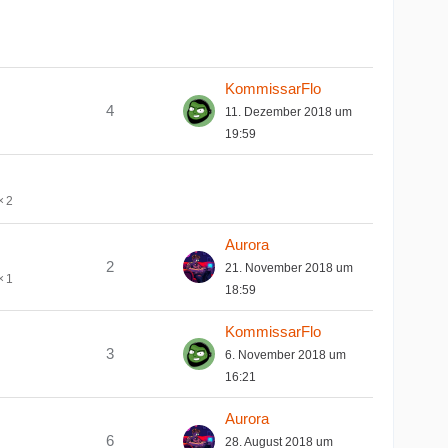
KommissarFlo
4
11. Dezember 2018 um
19:59
2
Aurora
2
21. November 2018 um
1
18:59
KommissarFlo
3
6. November 2018 um
16:21
Aurora
6
28. August 2018 um