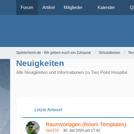
Forum
Artikel
Mitglieder
Kalender
Q
Spielerheim.de - Wir geben euch ein Zuhause
Simulationen
Two
Neuigkeiten
Alle Neuigkeiten und Informationen zu Two Point Hospital
Letzte Antwort
Raumvorlagen (Room Templates)
Gun155
30. Juli 2020 um 17:42