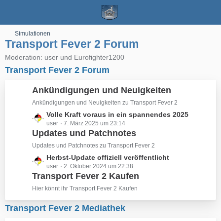
Simulationen
Transport Fever 2 Forum
Moderation: user und Eurofighter1200
Transport Fever 2 Forum
Ankündigungen und Neuigkeiten
Ankündigungen und Neuigkeiten zu Transport Fever 2
L
Volle Kraft voraus in ein spannendes 2025
user
7. März 2025 um 23:14
e
Updates und Patchnotes
t
z
Updates und Patchnotes zu Transport Fever 2
t
L
Herbst-Update offiziell veröffentlicht
e
user
2. Oktober 2024 um 22:38
e
B
Transport Fever 2 Kaufen
t
e
z
Hier könnt ihr Transport Fever 2 Kaufen
i
t
t
e
Transport Fever 2 Mediathek
r
B