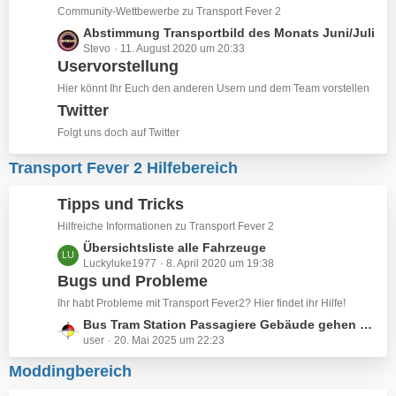
e
z
Community-Wettbewerbe zu Transport Fever 2
i
t
L
Abstimmung Transportbild des Monats Juni/Juli
t
e
Stevo
11. August 2020 um 20:33
e
r
B
Uservorstellung
t
ä
e
z
Hier könnt Ihr Euch den anderen Usern und dem Team vorstellen
g
i
t
e
Twitter
t
e
r
Folgt uns doch auf Twitter
B
ä
e
Transport Fever 2 Hilfebereich
g
i
e
t
Tipps und Tricks
r
ä
Hilfreiche Informationen zu Transport Fever 2
g
L
Übersichtsliste alle Fahrzeuge
e
Luckyluke1977
8. April 2020 um 19:38
e
Bugs und Probleme
t
z
Ihr habt Probleme mit Transport Fever2? Hier findet ihr Hilfe!
t
L
Bus Tram Station Passagiere Gebäude gehen nicht
e
user
20. Mai 2025 um 22:23
e
B
t
Moddingbereich
e
z
i
t