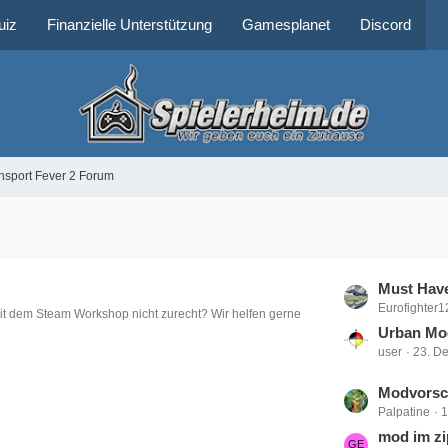
uiz
Finanzielle Unterstützung
Gamesplanet
Discord
nsport Fever 2 Forum
L
Must Hav
Eurofighter
e
 mit dem Steam Workshop nicht zurecht? Wir helfen gerne
t
Urban Mo
user
23. D
z
t
L
Modvorsc
e
Palpatine
1
e
B
t
mod im zi
e