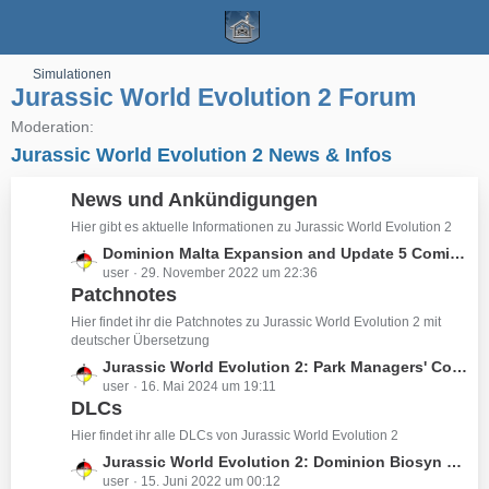
Simulationen
Jurassic World Evolution 2 Forum
Moderation:
Jurassic World Evolution 2 News & Infos
News und Ankündigungen
Hier gibt es aktuelle Informationen zu Jurassic World Evolution 2
L
Dominion Malta Expansion and Update 5 Coming December 8th 2022
user
29. November 2022 um 22:36
e
Patchnotes
t
z
Hier findet ihr die Patchnotes zu Jurassic World Evolution 2 mit
t
deutscher Übersetzung
e
L
Jurassic World Evolution 2: Park Managers' Collection Pack and Update 10
B
user
16. Mai 2024 um 19:11
e
e
DLCs
t
i
z
Hier findet ihr alle DLCs von Jurassic World Evolution 2
t
t
L
Jurassic World Evolution 2: Dominion Biosyn Erweiterung und Update 3 sind jetzt verfügbar!
r
e
user
15. Juni 2022 um 00:12
e