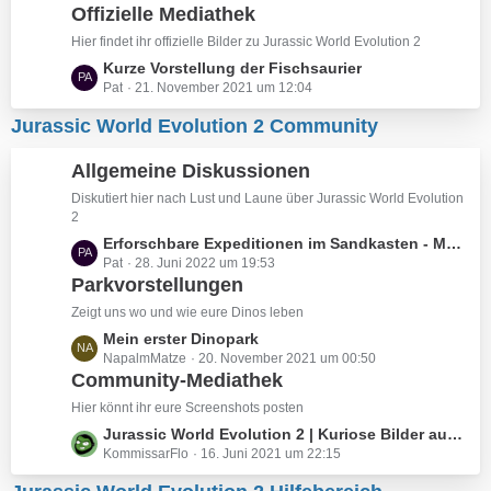
ä
B
Offizielle Mediathek
t
g
e
z
Hier findet ihr offizielle Bilder zu Jurassic World Evolution 2
e
i
t
L
Kurze Vorstellung der Fischsaurier
t
e
Pat
21. November 2021 um 12:04
e
r
B
t
ä
Jurassic World Evolution 2 Community
e
z
g
i
t
e
Allgemeine Diskussionen
t
e
r
B
Diskutiert hier nach Lust und Laune über Jurassic World Evolution
ä
2
e
g
i
L
Erforschbare Expeditionen im Sandkasten - Modus
e
Pat
28. Juni 2022 um 19:53
t
e
Parkvorstellungen
r
t
ä
z
Zeigt uns wo und wie eure Dinos leben
g
t
L
Mein erster Dinopark
e
e
NapalmMatze
20. November 2021 um 00:50
e
B
Community-Mediathek
t
e
z
Hier könnt ihr eure Screenshots posten
i
t
L
Jurassic World Evolution 2 | Kuriose Bilder aus euren Parks
t
e
KommissarFlo
16. Juni 2021 um 22:15
e
r
B
t
ä