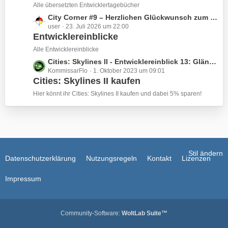
e
z
Alle übersetzten Entwicklertagebücher
g
i
t
e
L
City Corner #9 – Herzlichen Glückwunsch zum sechsmonatigen Jubiläum!
t
e
user
23. Juli 2026 um 22:00
e
r
B
Entwicklereinblicke
t
ä
e
z
Alle Entwicklereinblicke
g
i
t
e
L
Cities: Skylines II - Entwicklereinblick 13: Glänzende neue Kamerawerkzeuge
t
e
KommissarFlo
1. Oktober 2023 um 09:01
e
r
B
Cities: Skylines II kaufen
t
ä
e
z
Hier könnt ihr Cities: Skylines II kaufen und dabei 5% sparen!
g
i
t
e
t
e
r
B
ä
e
g
i
e
t
Stil ändern
Datenschutzerklärung
Nutzungsregeln
Kontakt
Lizenzen
r
ä
Impressum
g
e
Community-Software:
WoltLab Suite™