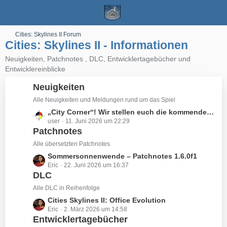
Cities: Skylines II Forum
Cities: Skylines II - Informationen
Neuigkeiten, Patchnotes , DLC, Entwicklertagebücher und
Entwicklereinblicke
Neuigkeiten
Alle Neuigkeiten und Meldungen rund um das Spiel
L
„City Corner“! Wir stellen euch die kommenden Änderungen vor,
user
11. Juni 2026 um 22:29
e
Patchnotes
t
z
Alle übersetzten Patchnotes
t
L
Sommersonnenwende – Patchnotes 1.6.0f1
e
Eric
22. Juni 2026 um 16:37
e
B
DLC
t
e
z
Alle DLC in Reihenfolge
i
t
L
Cities Skylines II: Office Evolution
t
e
Eric
2. März 2026 um 14:58
e
r
B
Entwicklertagebücher
t
ä