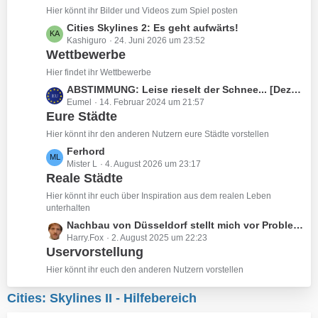
z
Hier könnt ihr Bilder und Videos zum Spiel posten
e
t
L
Cities Skylines 2: Es geht aufwärts!
e
Kashiguro
24. Juni 2026 um 23:52
e
B
Wettbewerbe
t
e
z
Hier findet ihr Wettbewerbe
i
t
L
ABSTIMMUNG: Leise rieselt der Schnee... [Dezember 2023 & Januar 2024]
t
e
Eumel
14. Februar 2024 um 21:57
e
r
B
Eure Städte
t
ä
e
z
Hier könnt ihr den anderen Nutzern eure Städte vorstellen
g
i
t
e
L
Ferhord
t
e
Mister L
4. August 2026 um 23:17
e
r
B
Reale Städte
t
ä
e
z
Hier könnt ihr euch über Inspiration aus dem realen Leben
g
i
t
unterhalten
e
t
e
L
Nachbau von Düsseldorf stellt mich vor Probleme
r
B
Harry.Fox
2. August 2025 um 22:23
e
ä
e
Uservorstellung
t
g
i
z
Hier könnt ihr euch den anderen Nutzern vorstellen
e
t
t
r
e
Cities: Skylines II - Hilfebereich
ä
B