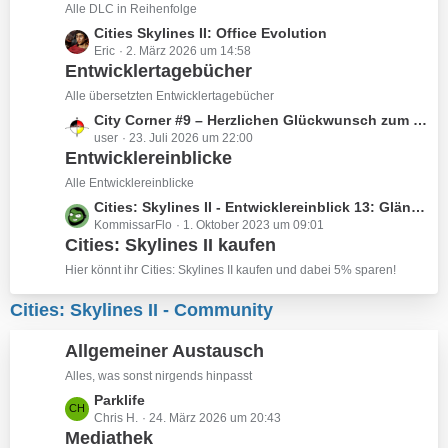
z
Alle DLC in Reihenfolge
i
t
L
Cities Skylines II: Office Evolution
t
e
Eric
2. März 2026 um 14:58
e
r
B
Entwicklertagebücher
t
ä
e
z
Alle übersetzten Entwicklertagebücher
g
i
t
e
L
City Corner #9 – Herzlichen Glückwunsch zum sechsmonatigen Jubiläum!
t
e
user
23. Juli 2026 um 22:00
e
r
B
Entwicklereinblicke
t
ä
e
z
Alle Entwicklereinblicke
g
i
t
e
L
Cities: Skylines II - Entwicklereinblick 13: Glänzende neue Kamerawerkzeuge
t
e
KommissarFlo
1. Oktober 2023 um 09:01
e
r
B
Cities: Skylines II kaufen
t
ä
e
z
Hier könnt ihr Cities: Skylines II kaufen und dabei 5% sparen!
g
i
t
e
t
e
Cities: Skylines II - Community
r
B
ä
e
Allgemeiner Austausch
g
i
Alles, was sonst nirgends hinpasst
e
t
L
Parklife
r
Chris H.
24. März 2026 um 20:43
e
ä
Mediathek
t
g