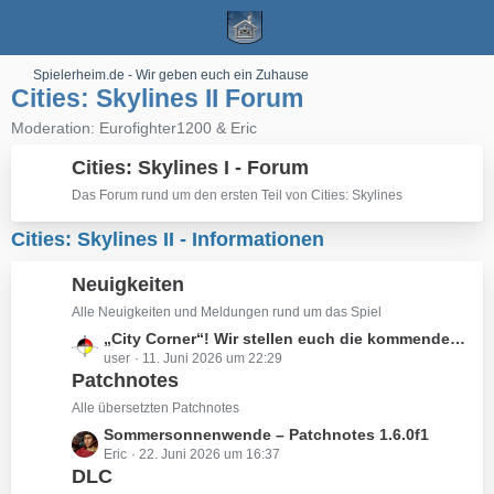
Spielerheim.de - Wir geben euch ein Zuhause
Cities: Skylines II Forum
Moderation: Eurofighter1200 & Eric
Cities: Skylines I - Forum
Das Forum rund um den ersten Teil von Cities: Skylines
Cities: Skylines II - Informationen
Neuigkeiten
Alle Neuigkeiten und Meldungen rund um das Spiel
L
„City Corner“! Wir stellen euch die kommenden Änderungen vor,
user
11. Juni 2026 um 22:29
e
Patchnotes
t
z
Alle übersetzten Patchnotes
t
L
Sommersonnenwende – Patchnotes 1.6.0f1
e
Eric
22. Juni 2026 um 16:37
e
B
DLC
t
e