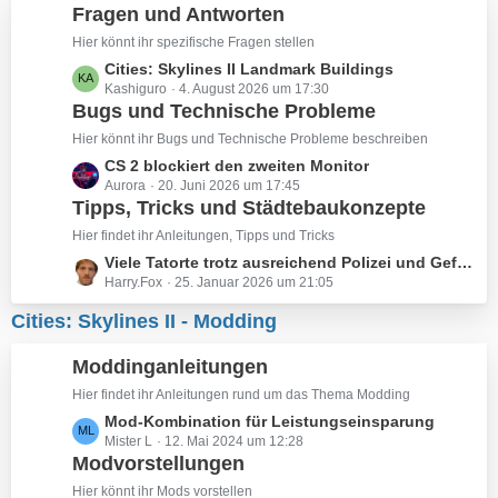
g
e
Fragen und Antworten
e
i
Hier könnt ihr spezifische Fragen stellen
t
L
Cities: Skylines II Landmark Buildings
r
Kashiguro
4. August 2026 um 17:30
e
ä
Bugs und Technische Probleme
t
g
z
Hier könnt ihr Bugs und Technische Probleme beschreiben
e
t
L
CS 2 blockiert den zweiten Monitor
e
Aurora
20. Juni 2026 um 17:45
e
B
Tipps, Tricks und Städtebaukonzepte
t
e
z
Hier findet ihr Anleitungen, Tipps und Tricks
i
t
L
Viele Tatorte trotz ausreichend Polizei und Gefängniskapazität
t
e
Harry.Fox
25. Januar 2026 um 21:05
e
r
B
t
ä
Cities: Skylines II - Modding
e
z
g
i
t
e
Moddinganleitungen
t
e
r
B
Hier findet ihr Anleitungen rund um das Thema Modding
ä
e
L
Mod-Kombination für Leistungseinsparung
g
i
Mister L
12. Mai 2024 um 12:28
e
e
Modvorstellungen
t
t
r
z
Hier könnt ihr Mods vorstellen