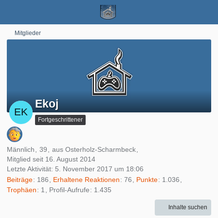
Mitglieder
Ekoj
Fortgeschrittener
Männlich
39
aus Osterholz-Scharmbeck
Mitglied seit 16. August 2014
Letzte Aktivität:
5. November 2017 um 18:06
Beiträge
186
Erhaltene Reaktionen
76
Punkte
1.036
Trophäen
1
Profil-Aufrufe
1.435
Inhalte suchen