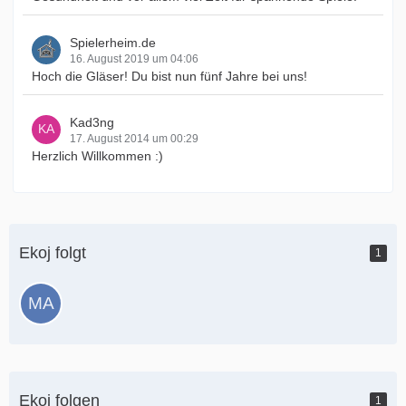
Spielerheim.de
16. August 2019 um 04:06
Hoch die Gläser! Du bist nun fünf Jahre bei uns!
Kad3ng
17. August 2014 um 00:29
Herzlich Willkommen :)
Ekoj folgt
1
Ekoj folgen
1